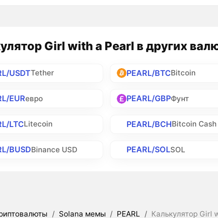
улятор Girl with a Pearl в других вал
RL/USDT
PEARL/BTC
Tether
Bitcoin
RL/EUR
PEARL/GBP
евро
Фунт
RL/LTC
PEARL/BCH
Litecoin
Bitcoin Cash
RL/BUSD
PEARL/SOL
Binance USD
SOL
риптовалюты
/
Solana мемы
/
PEARL
/
Калькулятор Girl 