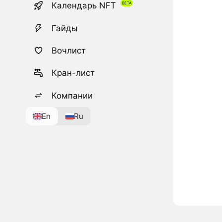
Календарь NFT
Гайды
Вочлист
Кран-лист
Компании
En
Ru