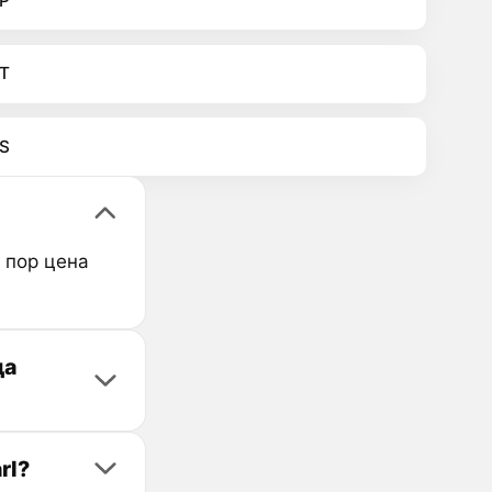
P
T
S
х пор цена
да
rl?