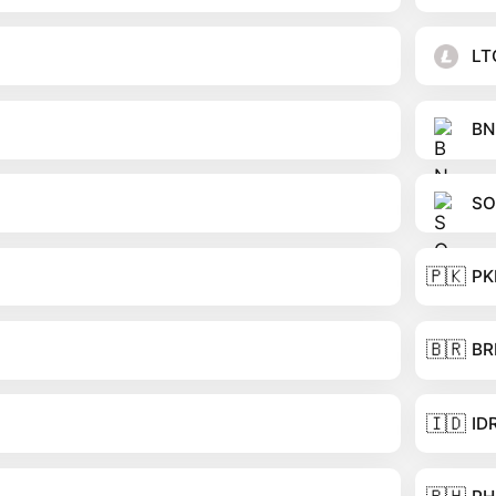
LT
BN
SO
🇵🇰
PK
🇧🇷
BR
🇮🇩
ID