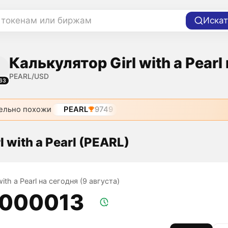
 токенам или биржам
Искат
Калькулятор Girl with a Pearl
PEARL/USD
63
ельно похожи
PEARL
9749
l with a Pearl (PEARL)
with a Pearl на сегодня (9 августа)
,000013