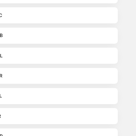
C
B
L
R
L
R