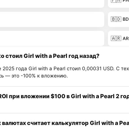
🇵🇭
PH
🇧🇩
BD
🇦🇷
AR
 стоил Girl with a Pearl год назад?
 2025 года Girl with a Pearl стоил 0,00031 USD. С те
сь — это -100% к вложению.
OI при вложении $100 в Girl with a Pearl 2 го
 валютах считает калькулятор Girl with a Pea