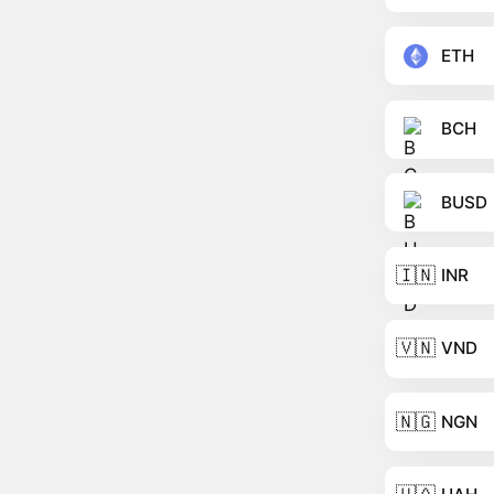
ETH
BCH
BUSD
🇮🇳
INR
🇻🇳
VND
🇳🇬
NGN