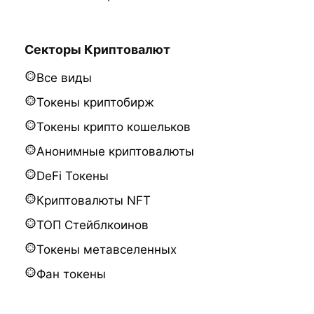
Секторы Криптовалют
Все виды
Токены криптобирж
Токены крипто кошельков
Анонимные криптовалюты
DeFi Токены
Криптовалюты NFT
ТОП Стейблкоинов
Токены метавселенных
Фан токены