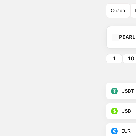
Обзор
PEARL
1
10
USDT
USD
EUR