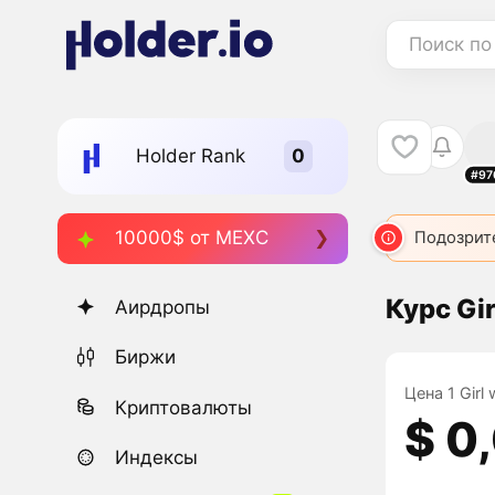
Поиск по
Holder Rank
#97
10000$ от MEXC
Подозрит
Курс Gir
Аирдропы
Биржи
Цена 1 Girl 
Криптовалюты
$ 0
Индексы