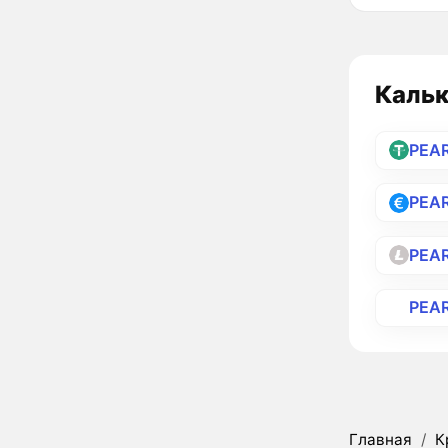
Кальк
PEA
PEA
PEA
PEA
Главная
/
К