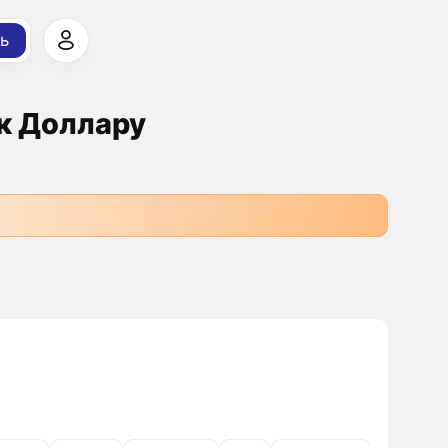
ь
 к Доллару