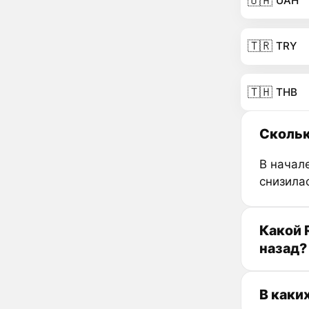
🇺🇦
UAH
🇹🇷
TRY
🇹🇭
THB
Сколько
В начале
снизила
Какой R
назад?
В каких