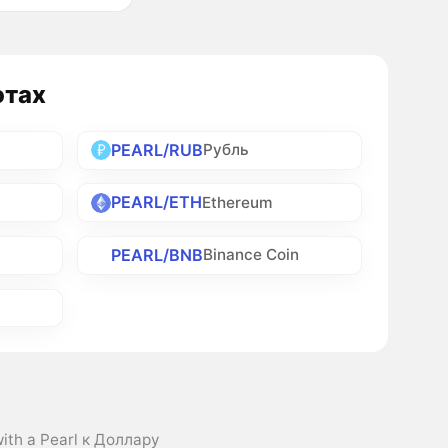
ютах
PEARL/RUB
Рубль
PEARL/ETH
Ethereum
PEARL/BNB
Binance Coin
with a Pearl к Доллару