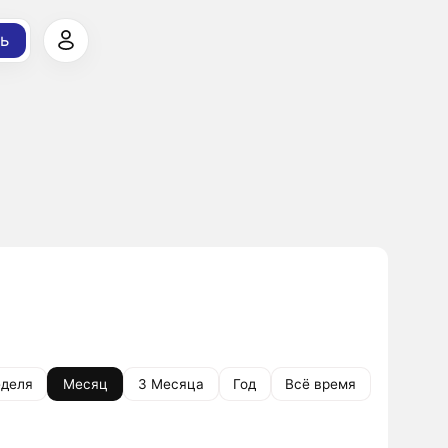
ь
деля
Месяц
3 Месяца
Год
Всё время