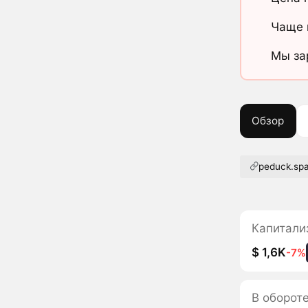
Чаще 
Мы за
Обзор
peduck.sp
Капитали
$ 1,6K
-7%
В оборот