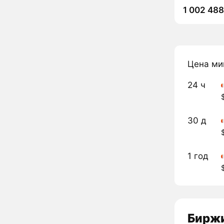
1 002 48
Цена ми
24 ч
30 д
1 год
Биржи