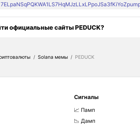
7ELpaNSqPQKWA1LS7HqMJzLLxLPpoJSa3fKiYoZpum
йти официальные сайты PEDUCK?
риптовалюты
/
Solana мемы
/
PEDUCK
Сигналы
📈 Памп
📉 Дамп