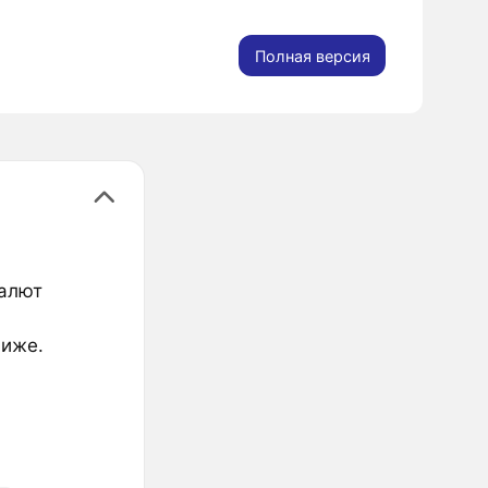
Полная версия
валют
ниже.