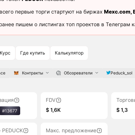
всего первые торги стартуют на биржах
Mexc.com
,
ранее пишем о листингах топ проектов в Телеграм 
Курс
Где купить
Калькулятор
ace
Контракты
Обозреватели
Peduck_sol
зация
FDV
Торгов
$ 1,6K
$ 1,3
#13677
е PEDUCK
Макс. предложение