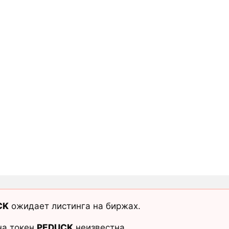
CK
ожидает листинга на биржах.
на токен
PEDUCK
неизвестна.