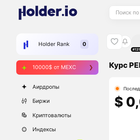
Поиск по
Holder Rank
#13
Курс P
10000$ от MEXC
Аирдропы
Послед
$ 0
Биржи
Криптовалюты
Индексы