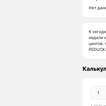
Нет дан
К сегод
недели 
центов. 
PEDUCK
Кальку