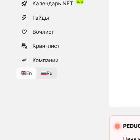
Календарь NFT
Гайды
Вочлист
Кран-лист
Компании
En
Ru
PEDU
Цена 