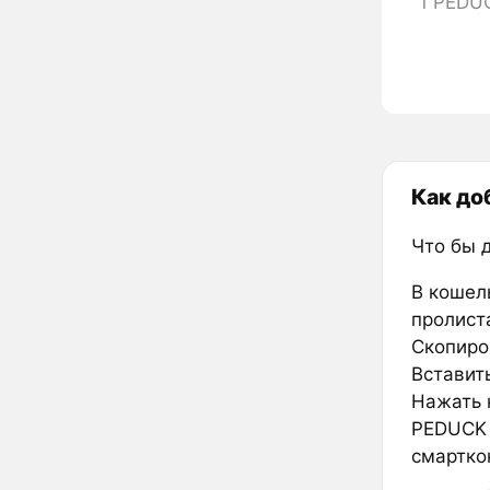
1 PEDU
Как до
Что бы 
В кошел
пролиста
Скопиро
Вставить
Нажать к
PEDUCK 
смартко