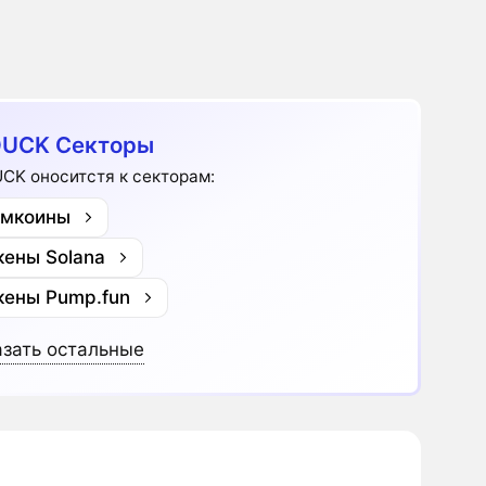
DUCK Секторы
CK оноситстя к секторам:
мкоины
кены Solana
кены Pump.fun
зать остальные