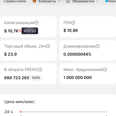
peeno.meme
Контракты
Обозреватели
Peen
Капитализация
FDV
$ 10,8K
$ 10,7K
%
#10720
Торговый объем, 24ч
Доминирование
$ 23,9
0,00000044%
В обороте PEENO
Макс. предложение
1 000 000 000
999 723 265
100%
Цена мин/макс
24 ч