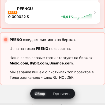
PEENGU
8621
0,000022 $
+5,91%
PEENO
ожидает листинга на биржах.
Цена на токен
PEENO
неизвестна.
Чаще всего первые торги стартуют на биржах
Mexc.com
,
Bybit.com
,
Binance.com
.
Мы заранее пишем о листингах топ проектов в
Телеграм канале -
t.me/RU_HOLDER
Обзор
Где купить