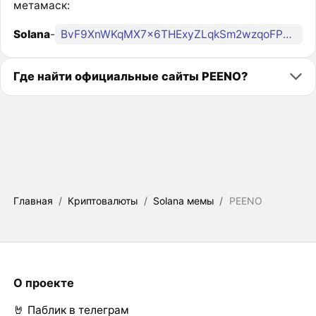
метамаск:
Solana
-
BvF9XnWKqMX7x6THExyZLqkSm2wzqoFPEBcTD4BjQa29
Где найти официальные сайты PEENO?
Главная
/
Криптовалюты
/
Solana мемы
/
PEENO
О проекте
🤘 Паблик в телеграм