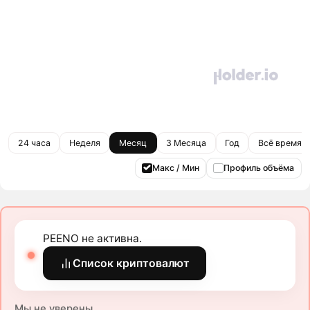
24 часа
Неделя
Месяц
3 Месяца
Год
Всё время
Макс / Мин
Профиль объёма
PEENO не активна.
Список криптовалют
Мы не уверены.