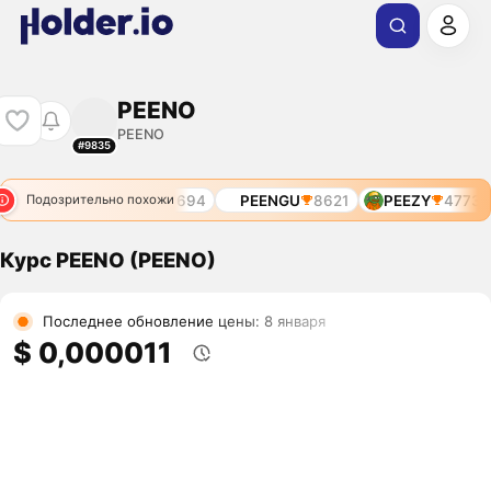
PEENO
PEENO
#9835
PO
6562
PEEZY
7694
PEENGU
8621
PEEZY
4773
Подозрительно похожи
Курс PEENO (PEENO)
Последнее обновление цены: 8 января
$ 0,000011