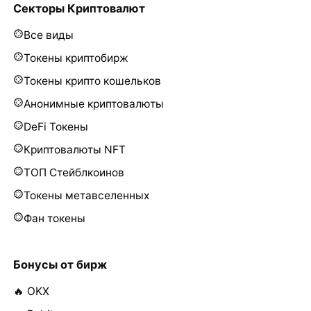
Секторы Криптовалют
Все виды
Токены криптобирж
Токены крипто кошельков
Анонимные криптовалюты
DeFi Токены
Криптовалюты NFT
ТОП Стейблкоинов
Токены метавселенных
Фан токены
Бонусы от бирж
🔥 OKX