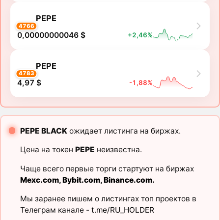
PEPE
4766
0,00000000046 $
+2,46%
PEPE
4783
4,97 $
-1,88%
PEPE BLACK
ожидает листинга на биржах.
Цена на токен
PEPE
неизвестна.
Чаще всего первые торги стартуют на биржах
Mexc.com
,
Bybit.com
,
Binance.com
.
Мы заранее пишем о листингах топ проектов в
Телеграм канале -
t.me/RU_HOLDER