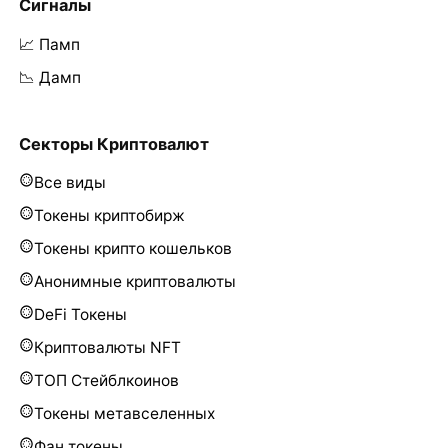
Сигналы
📈 Памп
📉 Дамп
Секторы Криптовалют
Все виды
Токены криптобирж
Токены крипто кошельков
Анонимные криптовалюты
DeFi Токены
Криптовалюты NFT
ТОП Стейблкоинов
Токены метавселенных
Фан токены