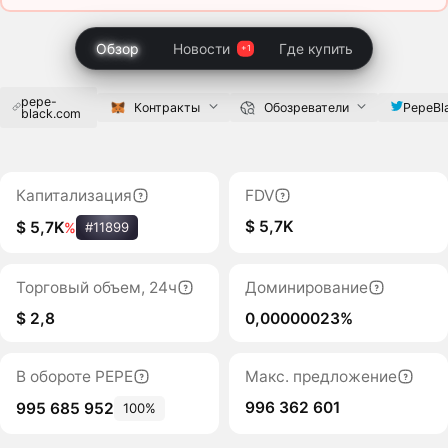
Обзор
Новости
Где купить
pepe-
PepeBl
Контракты
Обозреватели
black.com
Капитализация
FDV
$ 5,7K
$ 5,7K
%
#11899
Торговый объем, 24ч
Доминирование
$ 2,8
0,00000023%
В обороте PEPE
Макс. предложение
996 362 601
995 685 952
100%