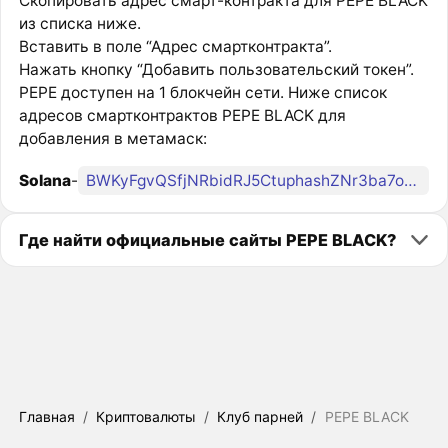
Скопировать адрес смарт-контракта для PEPE BLACK
из списка ниже.
Вставить в поле “Адрес смартконтракта”.
Нажать кнопку “Добавить пользовательский токен”.
PEPE доступен на 1 блокчейн сети. Ниже список
адресов смартконтрактов PEPE BLACK для
добавления в метамаск:
Solana
-
BWKyFgvQSfjNRbidRJ5CtuphashZNr3ba7oe9cjZpump
Где найти официальные сайты PEPE BLACK?
Главная
/
Криптовалюты
/
Клуб парней
/
PEPE BLACK