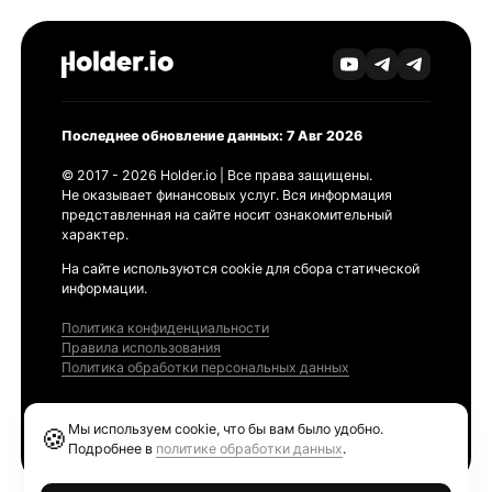
Последнее обновление данных: 7 Авг 2026
© 2017 - 2026 Holder.io | Все права защищены.
Не оказывает финансовых услуг. Вся информация
представленная на сайте носит ознакомительный
характер.
На сайте используются cookie для сбора статической
информации.
Политика конфиденциальности
Правила использования
Политика обработки персональных данных
Продукты
Мы используем cookie, что бы вам было удобно.
🍪
Ethereum GAS Tracker
Подробнее в
политике обработки данных
.