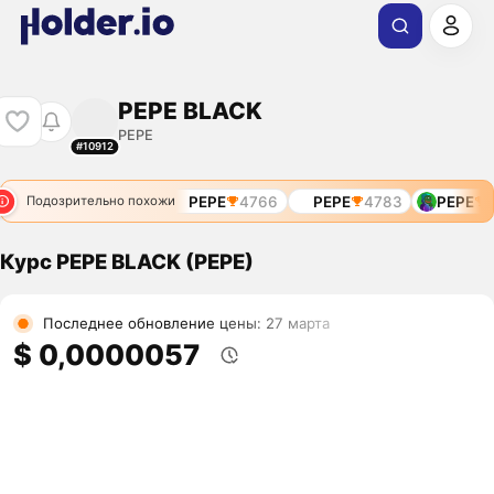
PEPE BLACK
PEPE
#10912
553
PEPE
4168
PEPE
4766
PEPE
4783
PEPE
5
Подозрительно похожи
Курс PEPE BLACK (PEPE)
Последнее обновление цены: 27 марта
$ 0,0000057