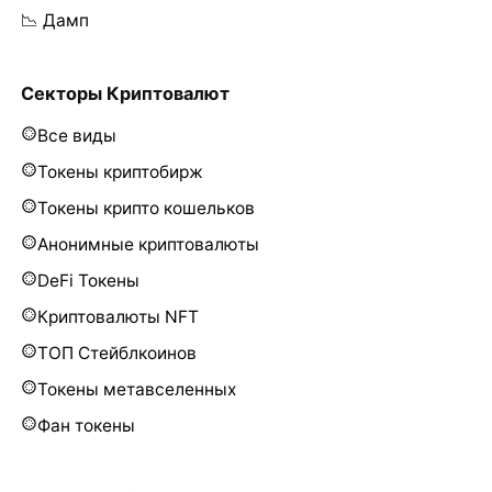
📉 Дамп
Секторы Криптовалют
Все виды
Токены криптобирж
Токены крипто кошельков
Анонимные криптовалюты
DeFi Токены
Криптовалюты NFT
ТОП Стейблкоинов
Токены метавселенных
Фан токены