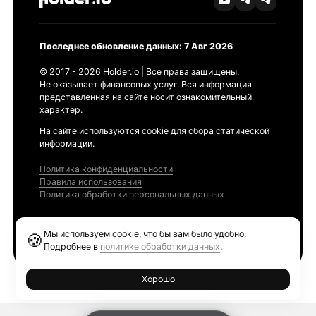
Последнее обновление данных: 7 Авг 2026
© 2017 - 2026 Holder.io | Все права защищены.
Не оказывает финансовых услуг. Вся информация
представленная на сайте носит ознакомительный
характер.
На сайте используются cookie для сбора статической
информации.
Политика конфиденциальности
Правила использования
Политика обработки персональных данных
Продукты
Мы используем cookie, что бы вам было удобно.
🍪
Ethereum GAS Tracker
Подробнее в
политике обработки данных
.
Хорошо