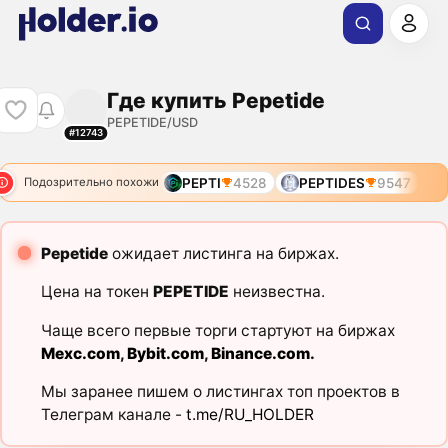
Где купить Pepetide
PEPETIDE/USD
#12743
PEPTI
4528
PEPTIDES
9547
Подозрительно похожи
Pepetide
ожидает листинга на биржах.
Цена на токен
PEPETIDE
неизвестна.
Чаще всего первые торги стартуют на биржах
Mexc.com
,
Bybit.com
,
Binance.com
.
Мы заранее пишем о листингах топ проектов в
Телеграм канале -
t.me/RU_HOLDER