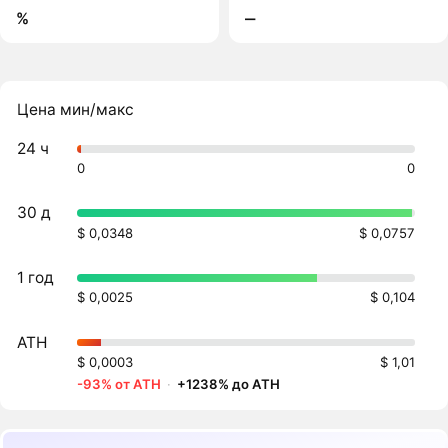
%
‒
Цена мин/макс
24 ч
0
0
30 д
$ 0,0348
$ 0,0757
1 год
$ 0,0025
$ 0,104
ATH
$ 0,0003
$ 1,01
-93% от ATH
·
+1238% до ATH