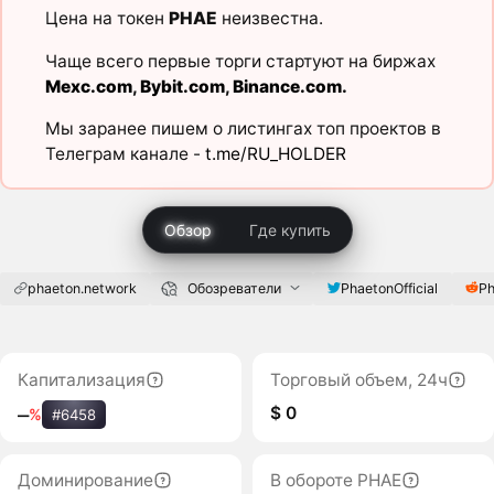
Цена на токен
PHAE
неизвестна.
Чаще всего первые торги стартуют на биржах
Mexc.com
,
Bybit.com
,
Binance.com
.
Мы заранее пишем о листингах топ проектов в
Телеграм канале -
t.me/RU_HOLDER
Обзор
Где купить
phaeton.network
Обозреватели
PhaetonOfficial
P
Капитализация
Торговый объем, 24ч
$ 0
‒
%
#6458
Доминирование
В обороте PHAE