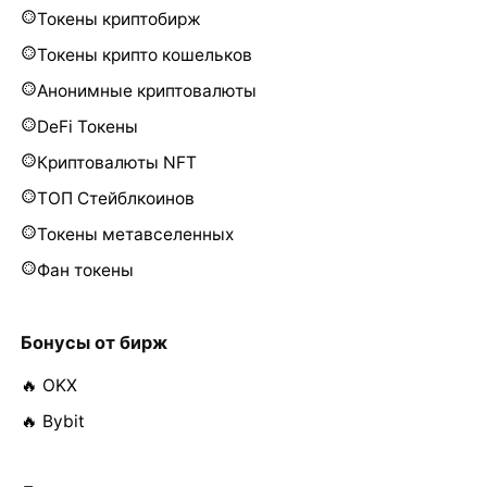
Токены криптобирж
Токены крипто кошельков
Анонимные криптовалюты
DeFi Токены
Криптовалюты NFT
ТОП Стейблкоинов
Токены метавселенных
Фан токены
Бонусы от бирж
🔥 OKX
🔥 Bybit