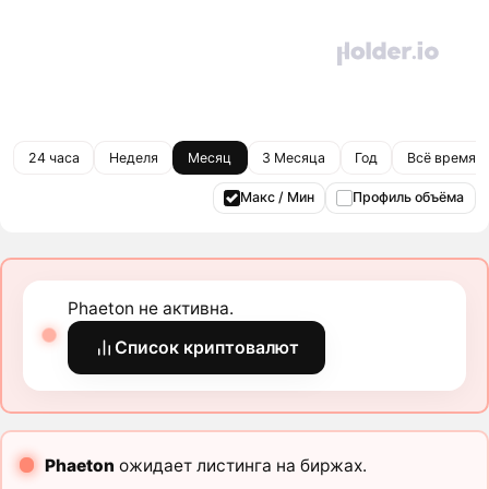
24 часа
Неделя
Месяц
3 Месяца
Год
Всё время
Макс / Мин
Профиль объёма
Phaeton не активна.
Список криптовалют
Phaeton
ожидает листинга на биржах.