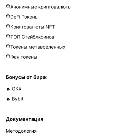
Анонимные криптовалюты
DeFi Токены
Криптовалюты NFT
ТОП Стейблкоинов
Токены метавселенных
Фан токены
Бонусы от бирж
🔥 OKX
🔥 Bybit
Документация
Методология