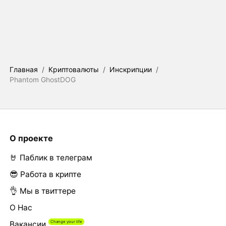
Главная
/
Криптовалюты
/
Инскрипции
/
Phantom GhostDOG
О проекте
🤘 Паблик в телеграм
😎 Работа в крипте
👌 Мы в твиттере
О Нас
Вакансии