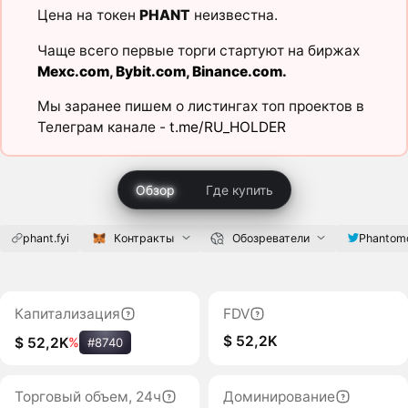
Цена на токен
PHANT
неизвестна.
Чаще всего первые торги стартуют на биржах
Mexc.com
,
Bybit.com
,
Binance.com
.
Мы заранее пишем о листингах топ проектов в
Телеграм канале -
t.me/RU_HOLDER
Обзор
Где купить
phant.fyi
Контракты
Обозреватели
Phantom
Капитализация
FDV
$ 52,2K
$ 52,2K
%
#8740
Торговый объем, 24ч
Доминирование