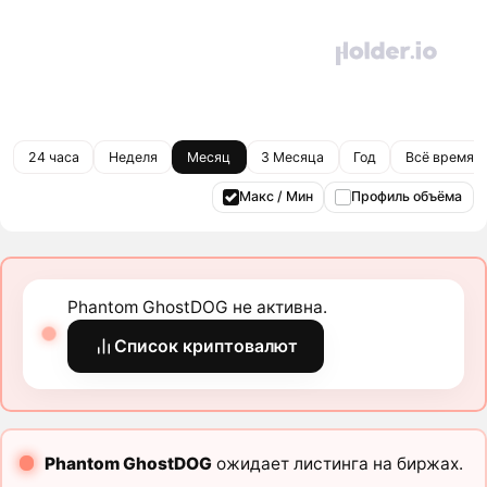
24 часа
Неделя
Месяц
3 Месяца
Год
Всё время
Макс / Мин
Профиль объёма
Phantom GhostDOG не активна.
Список криптовалют
Phantom GhostDOG
ожидает листинга на биржах.