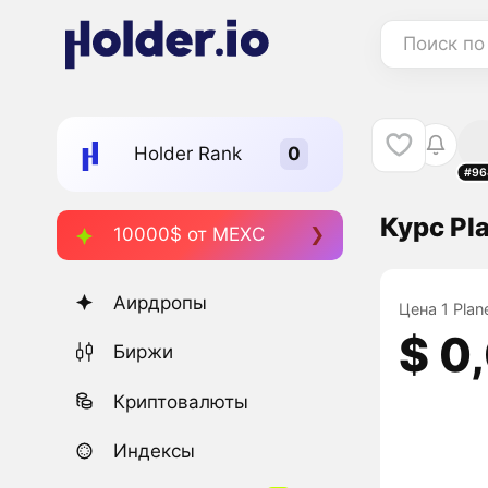
Поиск по
Holder Rank
#96
Курс Pl
10000$ от MEXC
Аирдропы
Цена 1 Plan
$ 0
Биржи
Криптовалюты
Индексы