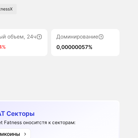
tnessX
ый объем, 24ч
Доминирование
0,00000057%
4%
T Секторы
et Fatness оноситстя к секторам:
мкоины