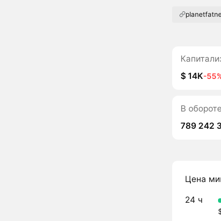
planetfatne
Капитали
$ 14K
-55
В оборот
789 242 
Цена ми
24 ч