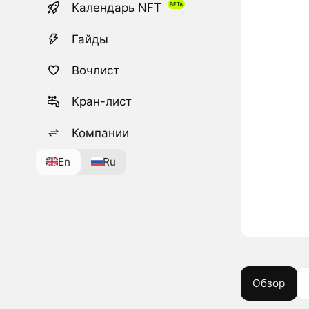
Календарь NFT
Гайды
Вочлист
Кран-лист
Компании
En
Ru
Обзор