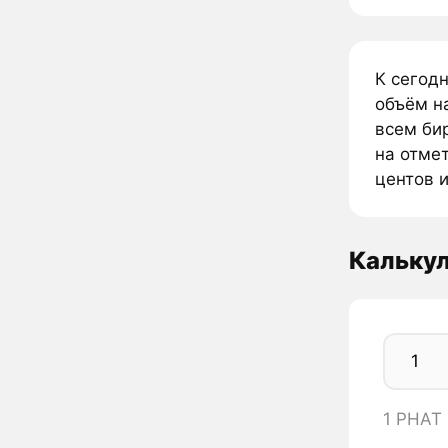
К сегодн
объём н
всем бир
на отмет
центов и
Кальку
1 PHAT