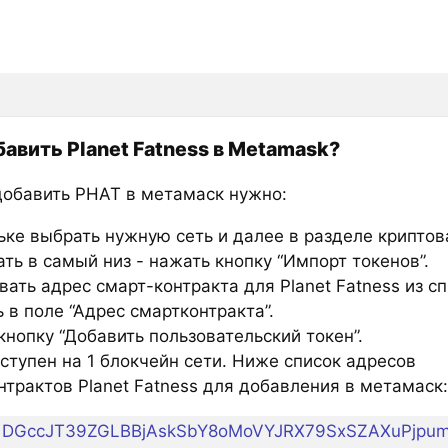
бавить Planet Fatness в Metamask?
добавить PHAT в метамаск нужно:
ьке выбрать нужную сеть и далее в разделе крипто
ть в самый низ - нажать кнопку “Импорт токенов”.
ать адрес смарт-контракта для Planet Fatness из с
 в поле “Адрес смартконтракта”.
нопку “Добавить пользовательский токен”.
ступен на 1 блокчейн сети. Ниже список адресов
нтрактов Planet Fatness для добавления в метамаск:
DGccJT39ZGLBBjAskSbY8oMoVYJRX79SxSZAXuPjpu