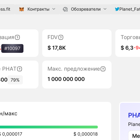
ss.fit
Контракты
Обозреватели
Planet_Fa
зация
FDV
Торгов
$ 17,8K
$ 6,3
-9
%
#10097
е PHAT
Макс. предложение
1 000 000 000
300
79%
н/макс
PHA
Plan
$ 0,000017
$ 0,000018
Ме