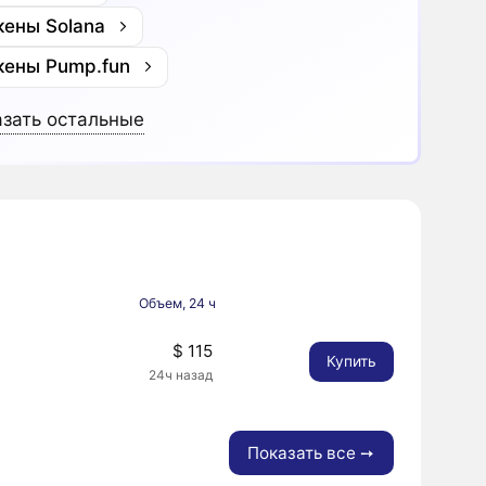
кены Solana
кены Pump.fun
зать остальные
Объем, 24 ч
$ 115
Купить
24ч назад
Показать все ➙