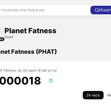
 токенам или биржам
Искат
Planet Fatness
PHAT
46
anet Fatness (PHAT)
et Fatness на сегодня (8 августа)
,000018
24 часа
Н