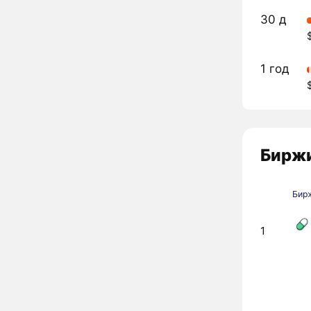
30 д
1 год
Биржи
Бир
1