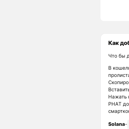
Как до
Что бы 
В кошел
пролиста
Скопиров
Вставить
Нажать к
PHAT до
смартко
Solana
-