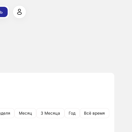
ь
еделя
Месяц
3 Месяца
Год
Всё время