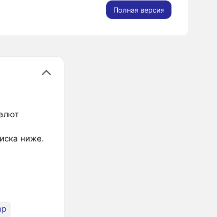
Полная версия
валют
писка ниже.
mp