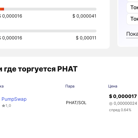
То
$ 0,000016
$ 0,000041
То
Пока
$ 0,000016
$ 0,00011
 где торгуется PHAT
жа
Пара
Цена
$ 0,000017
PumpSwap
PHAT/SOL
◎ 0,00000024
1,0
спред 0.64%