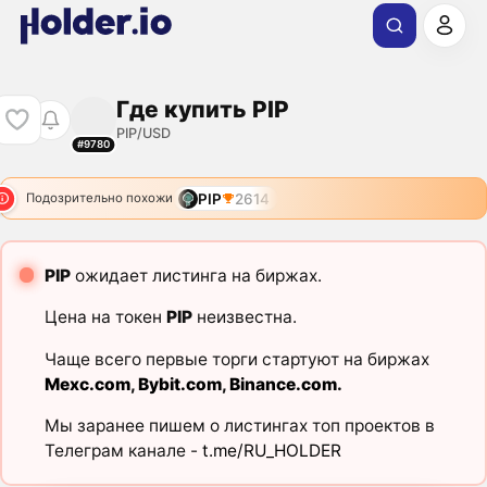
Где купить PIP
PIP/USD
#9780
PIP
2614
Подозрительно похожи
PIP
ожидает листинга на биржах.
Цена на токен
PIP
неизвестна.
Чаще всего первые торги стартуют на биржах
Mexc.com
,
Bybit.com
,
Binance.com
.
Мы заранее пишем о листингах топ проектов в
Телеграм канале -
t.me/RU_HOLDER