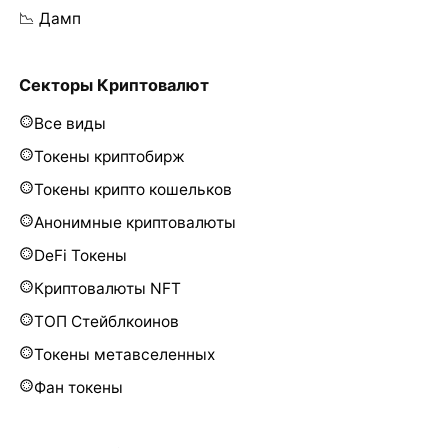
📉 Дамп
Секторы Криптовалют
Все виды
Токены криптобирж
Токены крипто кошельков
Анонимные криптовалюты
DeFi Токены
Криптовалюты NFT
ТОП Стейблкоинов
Токены метавселенных
Фан токены