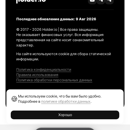
Последнее обновление данных: 9 Авг 2026
© 2017 - 2026 Holder.io | Все права защищены.
Не оказывает финансовых услуг. Вся информация
представленная на сайте носит ознакомительный
характер.
На сайте используются cookie для сбора статической
информации.
Политика конфиденциальности
Правила использования
Политика обработки персональных данных
Продукты
Мы используем cookie, что бы вам было удобно.
🍪
Ethereum GAS Tracker
Подробнее в
политике обработки данных
.
Хорошо