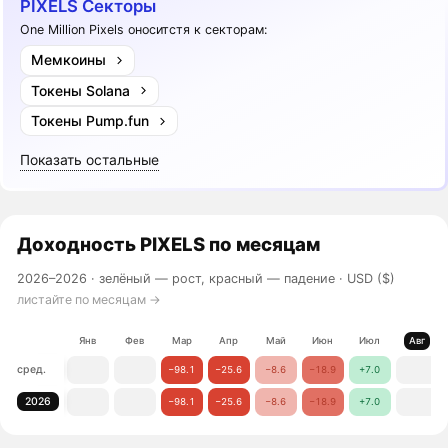
PIXELS Секторы
One Million Pixels оноситстя к секторам:
Мемкоины
Токены Solana
Токены Pump.fun
Показать остальные
Доходность
PIXELS
по месяцам
2026–2026 ·
зелёный — рост, красный — падение
· USD ($)
листайте по месяцам →
Янв
Фев
Мар
Апр
Май
Июн
Июл
Авг
сред.
−98.1
−25.6
−8.6
−18.9
+7.0
2026
−98.1
−25.6
−8.6
−18.9
+7.0