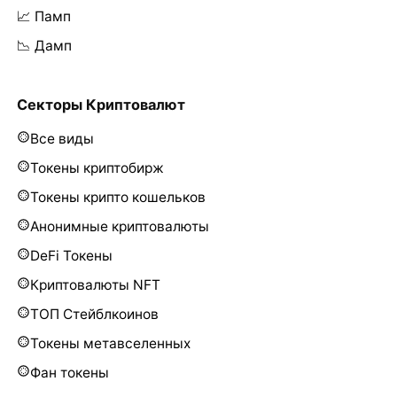
📈 Памп
📉 Дамп
Секторы Криптовалют
Все виды
Токены криптобирж
Токены крипто кошельков
Анонимные криптовалюты
DeFi Токены
Криптовалюты NFT
ТОП Стейблкоинов
Токены метавселенных
Фан токены