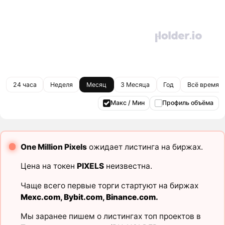
24 часа
Неделя
Месяц
3 Месяца
Год
Всё время
Макс / Мин
Профиль объёма
One Million Pixels
ожидает листинга на биржах.
Цена на токен
PIXELS
неизвестна.
Чаще всего первые торги стартуют на биржах
Mexc.com
,
Bybit.com
,
Binance.com
.
Мы заранее пишем о листингах топ проектов в