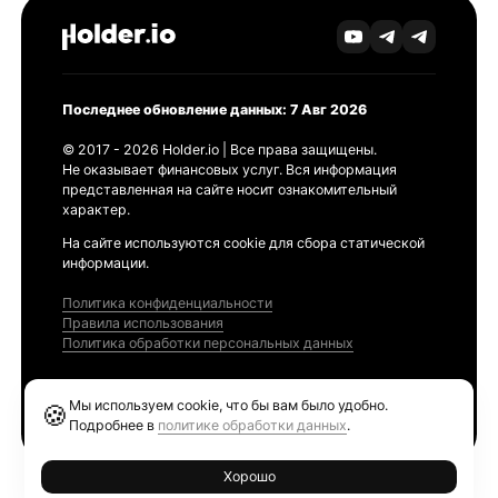
Последнее обновление данных: 7 Авг 2026
© 2017 - 2026 Holder.io | Все права защищены.
Не оказывает финансовых услуг. Вся информация
представленная на сайте носит ознакомительный
характер.
На сайте используются cookie для сбора статической
информации.
Политика конфиденциальности
Правила использования
Политика обработки персональных данных
Продукты
Мы используем cookie, что бы вам было удобно.
🍪
Ethereum GAS Tracker
Подробнее в
политике обработки данных
.
Хорошо