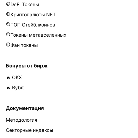
DeFi Токены
Криптовалюты NFT
ТОП Стейблкоинов
Токены метавселенных
Фан токены
Бонусы от бирж
🔥 OKX
🔥 Bybit
Документация
Методология
Секторные индексы