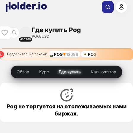
Где купить Pog
POG/USD
#10369
POG
12696
POG
Подозрительно похожи
Обзор
Курс
Где купить
Калькулятор
Pog не торгуется на отслеживаемых нами
биржах.