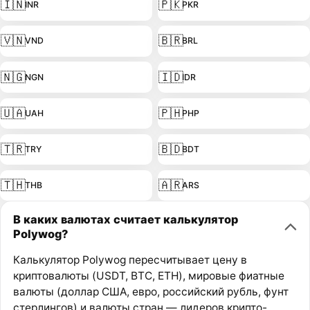
🇮🇳
🇵🇰
INR
PKR
🇻🇳
🇧🇷
VND
BRL
🇳🇬
🇮🇩
NGN
IDR
🇺🇦
🇵🇭
UAH
PHP
🇹🇷
🇧🇩
TRY
BDT
🇹🇭
🇦🇷
THB
ARS
В каких валютах считает калькулятор
Polywog?
Калькулятор Polywog пересчитывает цену в
криптовалюты (USDT, BTC, ETH), мировые фиатные
валюты (доллар США, евро, российский рубль, фунт
стерлингов) и валюты стран — лидеров крипто-