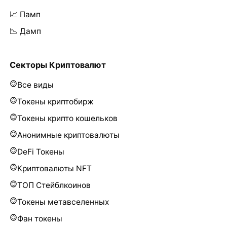
📈 Памп
📉 Дамп
Секторы Криптовалют
Все виды
Токены криптобирж
Токены крипто кошельков
Анонимные криптовалюты
DeFi Токены
Криптовалюты NFT
ТОП Стейблкоинов
Токены метавселенных
Фан токены