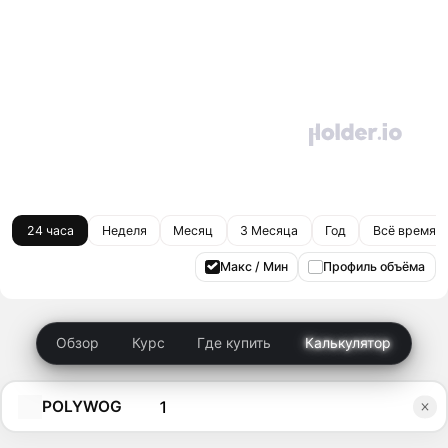
24 часа
Неделя
Месяц
3 Месяца
Год
Всё время
Макс / Мин
Профиль объёма
Обзор
Курс
Где купить
Калькулятор
POLYWOG