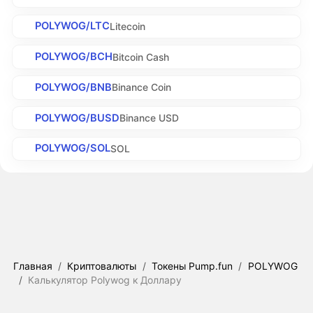
POLYWOG/LTC
Litecoin
POLYWOG/BCH
Bitcoin Cash
POLYWOG/BNB
Binance Coin
POLYWOG/BUSD
Binance USD
POLYWOG/SOL
SOL
Главная
/
Криптовалюты
/
Токены Pump.fun
/
POLYWOG
/
Калькулятор Polywog к Доллару