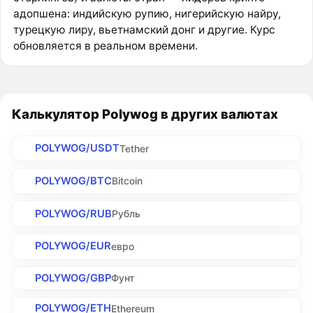
адопшена: индийскую рупию, нигерийскую найру,
турецкую лиру, вьетнамский донг и другие. Курс
обновляется в реальном времени.
Калькулятор Polywog в других валютах
POLYWOG/USDT
Tether
POLYWOG/BTC
Bitcoin
POLYWOG/RUB
Рубль
POLYWOG/EUR
евро
POLYWOG/GBP
Фунт
POLYWOG/ETH
Ethereum