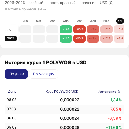
2026–2026 ·
зелёный — рост, красный — падение
· USD ($)
листайте по месяцам →
Янв
Фев
Мар
Апр
Май
Июн
Июл
Авг
сред.
+182
−80.7
−47.4
−17.6
−6.6
2026
+182
−80.7
−47.4
−17.6
−6.6
История курса 1 POLYWOG в USD
По дням
По месяцам
День
Курс POLYWOG/USD
Изменение, %
0,000023
+1,34%
08.08
0,000022
-7,05%
07.08
0,000024
-6,59%
06.08
0,000026
+11,69%
05.08