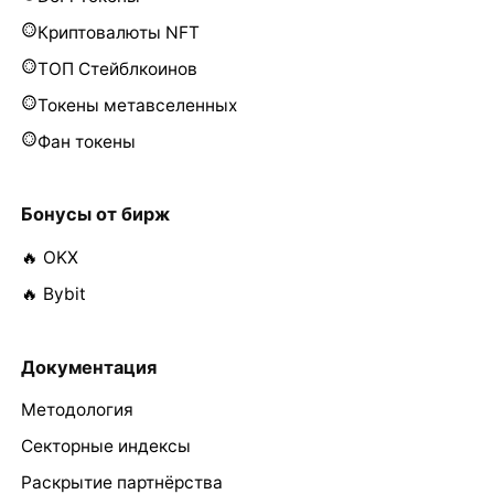
Криптовалюты NFT
ТОП Стейблкоинов
Токены метавселенных
Фан токены
Бонусы от бирж
🔥 OKX
🔥 Bybit
Документация
Методология
Секторные индексы
Раскрытие партнёрства