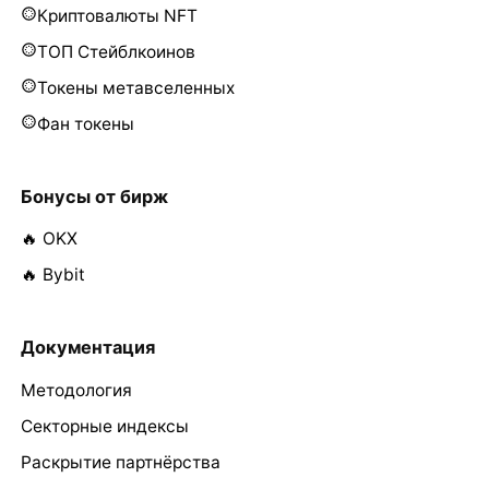
Криптовалюты NFT
ТОП Стейблкоинов
Токены метавселенных
Фан токены
Бонусы от бирж
🔥 OKX
🔥 Bybit
Документация
Методология
Секторные индексы
Раскрытие партнёрства