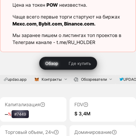
Цена на токен
POW
неизвестна.
Чаще всего первые торги стартуют на биржах
Mexc.com
,
Bybit.com
,
Binance.com
.
Мы заранее пишем о листингах топ проектов в
Телеграм канале -
t.me/RU_HOLDER
Обзор
Где купить
updao.app
Контракты
Обозреватели
UPDAO
Капитализация
FDV
$ 3,4M
‒
%
#7449
Торговый объем, 24ч
Доминирование