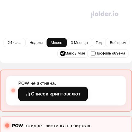
24 часа
Неделя
Месяц
3 Месяца
Год
Всё время
Макс / Мин
Профиль объёма
POW не активна.
Список криптовалют
POW
ожидает листинга на биржах.