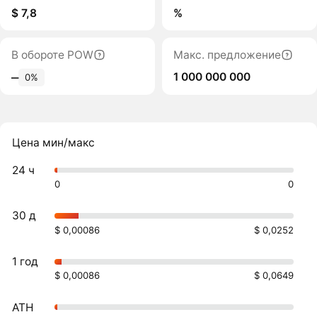
$ 7,8
%
В обороте POW
Макс. предложение
1 000 000 000
‒
0%
Цена мин/макс
24 ч
0
0
30 д
$ 0,00086
$ 0,0252
1 год
$ 0,00086
$ 0,0649
ATH