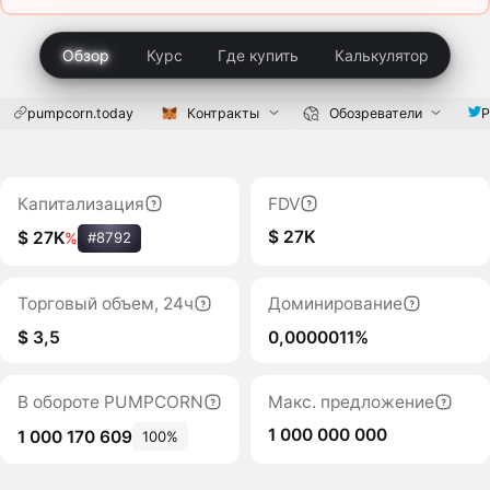
Обзор
Курс
Где купить
Калькулятор
pumpcorn.today
Контракты
Обозреватели
P
Капитализация
FDV
$ 27K
$ 27K
%
#8792
Торговый объем, 24ч
Доминирование
$ 3,5
0,0000011%
В обороте PUMPCORN
Макс. предложение
1 000 000 000
1 000 170 609
100%