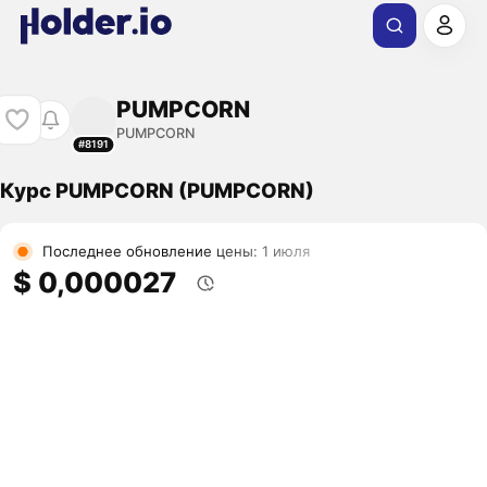
PUMPCORN
PUMPCORN
#8191
Курс PUMPCORN (PUMPCORN)
Последнее обновление цены: 1 июля
$ 0,000027