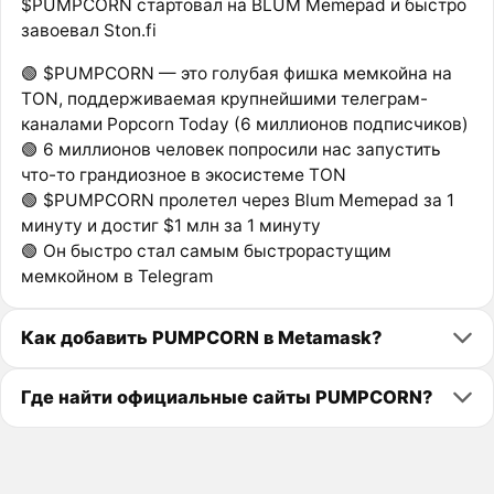
$PUMPCORN стартовал на BLUM Memepad и быстро
завоевал Ston.fi
🟢 $PUMPCORN — это голубая фишка мемкойна на
TON, поддерживаемая крупнейшими телеграм-
каналами Popcorn Today (6 миллионов подписчиков)
🟢 6 миллионов человек попросили нас запустить
что-то грандиозное в экосистеме TON
🟢 $PUMPCORN пролетел через Blum Memepad за 1
минуту и достиг $1 млн за 1 минуту
🟢 Он быстро стал самым быстрорастущим
мемкойном в Telegram
Как добавить PUMPCORN в Metamask?
Где найти официальные сайты PUMPCORN?