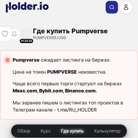
Где купить Pumpverse
PUMPVERSE/USD
#12836
Pumpverse
ожидает листинга на биржах.
Цена на токен
PUMPVERSE
неизвестна.
Чаще всего первые торги стартуют на биржах
Mexc.com
,
Bybit.com
,
Binance.com
.
Мы заранее пишем о листингах топ проектов в
Телеграм канале -
t.me/RU_HOLDER
Обзор
Курс
Где купить
Калькулятор