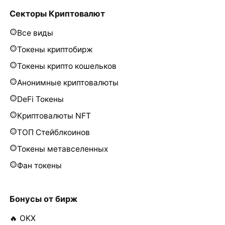
Секторы Криптовалют
Все виды
Токены криптобирж
Токены крипто кошельков
Анонимные криптовалюты
DeFi Токены
Криптовалюты NFT
ТОП Стейблкоинов
Токены метавселенных
Фан токены
Бонусы от бирж
🔥 OKX