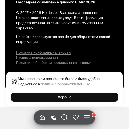
Последнее обновление данных: 6 Авг 2026
© 2017 - 2026 Holder.io | Все права защищены.
Не оказывает финансовых услуг. Вся информация
представленная на сайте носит ознакомительный
характер.
На сайте используются cookie для сбора статической
информации.
Политика конфиденциальности
Правила использования
Политика обработки персональных данных
Продукты
Мы используем cookie, что бы вам было удобно.
🍪
Ethereum GAS Tracker
Подробнее в
политике обработки данных
.
Хорошо