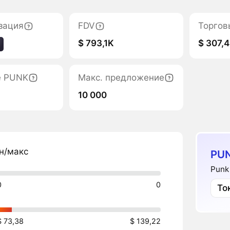
зация
FDV
Торгов
$ 793,1K
$ 307,4
е PUNK
Макс. предложение
10 000
н/макс
PUN
Punk
0
0
То
$ 73,38
$ 139,22