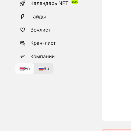
Календарь NFT
Гайды
Вочлист
Кран-лист
Компании
En
Ru