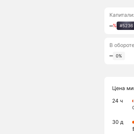
Капитали
‒
%
#5236
В оборот
‒
0%
Цена ми
24 ч
30 д