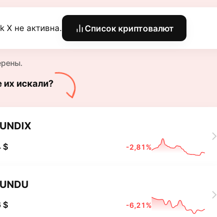
k X не активна.
Список криптовалют
ерены.
е их искали?
UNDIX
 $
-2,81%
PUNDU
 $
-6,21%