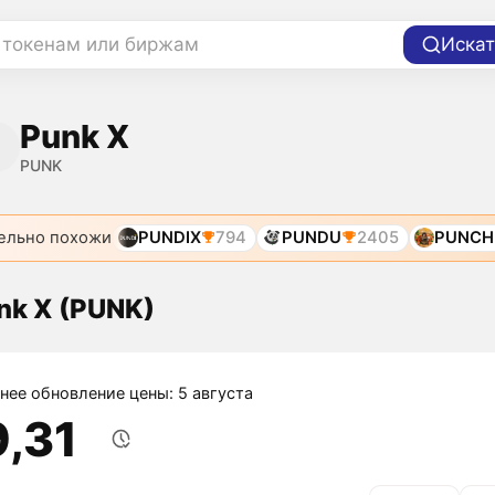
 токенам или биржам
Искат
Punk X
PUNK
ельно похожи
PUNDIX
794
PUNDU
2405
PUNCH
nk X (PUNK)
нее обновление цены: 5 августа
9,31