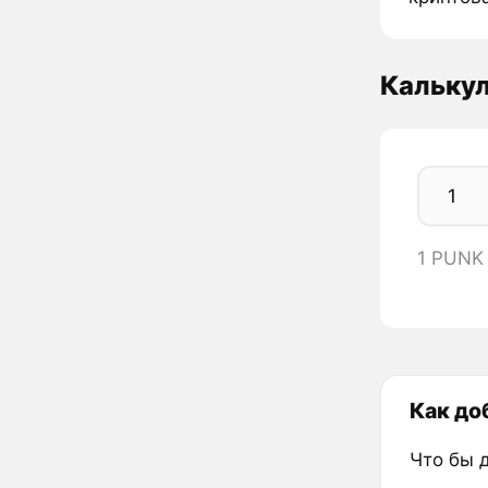
Кальку
1 PUNK
Как до
Что бы 