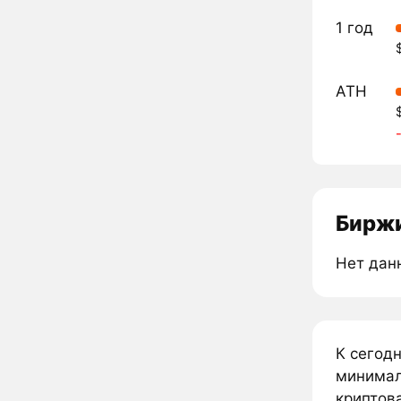
1 год
ATH
Биржи
Нет дан
К сегод
минимал
криптова