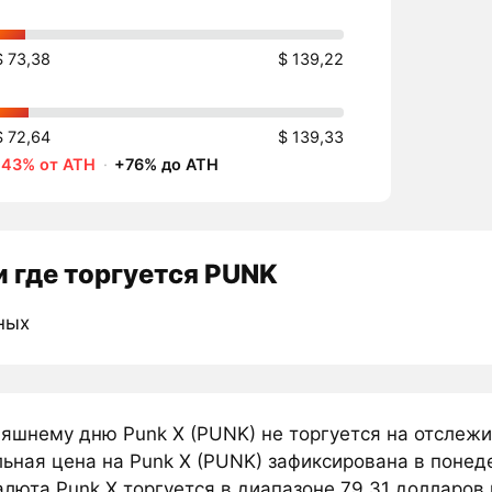
$ 73,38
$ 139,22
$ 72,64
$ 139,33
-43% от ATH
·
+76% до ATH
 где торгуется PUNK
ных
няшнему дню Punk X (PUNK) не торгуется на отслеж
ьная цена на Punk X (PUNK) зафиксирована в понеде
люта Punk X торгуется в диапазоне 79,31 долларов и