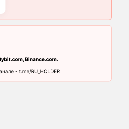
Bybit.com
,
Binance.com
.
канале -
t.me/RU_HOLDER