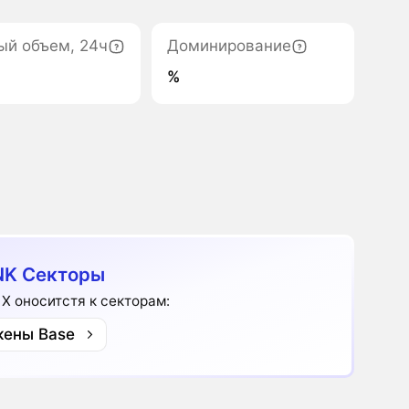
ый объем, 24ч
Доминирование
%
K Секторы
 X оноситстя к секторам:
кены Base