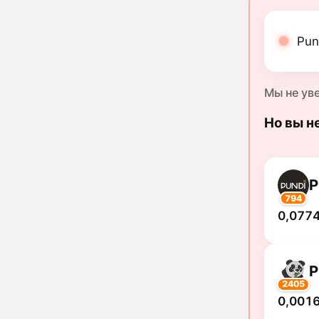
Pun
Мы не ув
Но вы н
P
794
0,0774
2405
0,0016