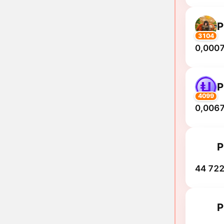
3104
0,0007
4099
0,0067
44 722