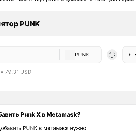
лятор PUNK
PUNK
₮
 = 79,31 USD
бавить Punk X в Metamask?
добавить PUNK в метамаск нужно: