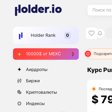
Поиск по
Holder Rank
10000$ от MEXC
Подозрит
Курс Pu
Аирдропы
Биржи
Послед
Криптовалюты
$ 7
Индексы