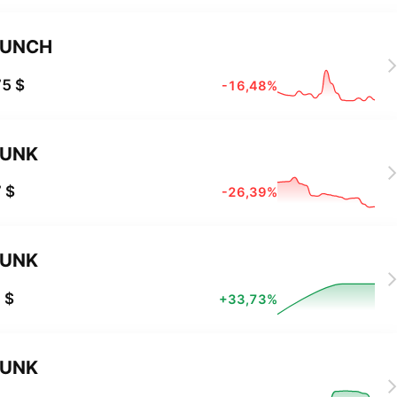
PUNCH
5 $
-16,48%
PUNK
 $
-26,39%
PUNK
 $
+33,73%
PUNK