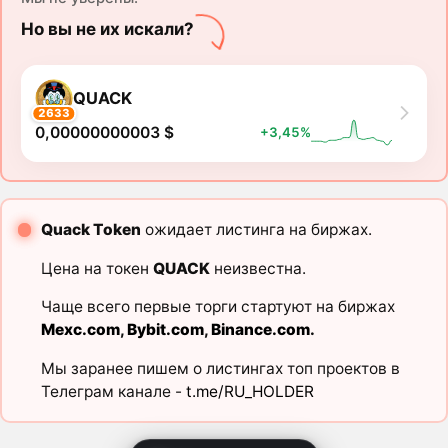
Но вы не их искали?
QUACK
2633
0,00000000003 $
+3,45%
Quack Token
ожидает листинга на биржах.
Цена на токен
QUACK
неизвестна.
Чаще всего первые торги стартуют на биржах
Mexc.com
,
Bybit.com
,
Binance.com
.
Мы заранее пишем о листингах топ проектов в
Телеграм канале -
t.me/RU_HOLDER