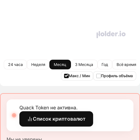
24 часа
Неделя
Месяц
3 Месяца
Год
Всё время
Макс / Мин
Профиль объёма
Quack Token не активна.
Список криптовалют
Мы не уверены.