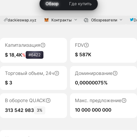
Обзор
Где купить
dackieswap.xyz
Контракты
Обозреватели
D
Капитализация
FDV
$ 587K
$ 18,4K
%
#6422
Торговый объем, 24ч
Доминирование
$ 3
0,00000075%
В обороте QUACK
Макс. предложение
10 000 000 000
313 542 983
3%