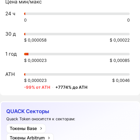
Цена мин/макс
24 ч
0
0
30 д
$ 0,000058
$ 0,00022
1 год
$ 0,000023
$ 0,00085
ATH
$ 0,000023
$ 0,0046
-99% от ATH
·
+7774% до ATH
QUACK Секторы
Quack Token оноситстя к секторам:
Токены Base
Токены Arbitrum