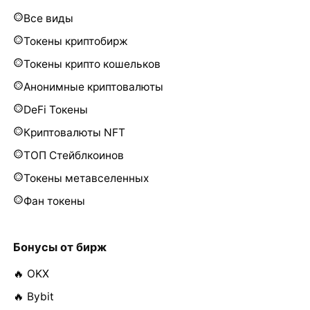
Все виды
Токены криптобирж
Токены крипто кошельков
Анонимные криптовалюты
DeFi Токены
Криптовалюты NFT
ТОП Стейблкоинов
Токены метавселенных
Фан токены
Бонусы от бирж
🔥 OKX
🔥 Bybit