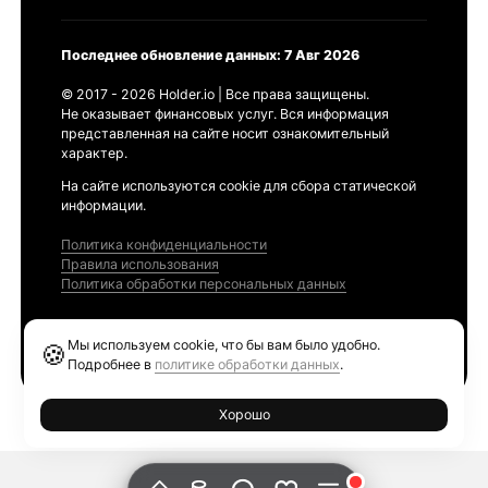
Последнее обновление данных: 7 Авг 2026
© 2017 - 2026 Holder.io | Все права защищены.
Не оказывает финансовых услуг. Вся информация
представленная на сайте носит ознакомительный
характер.
На сайте используются cookie для сбора статической
информации.
Политика конфиденциальности
Правила использования
Политика обработки персональных данных
Продукты
Мы используем cookie, что бы вам было удобно.
🍪
Ethereum GAS Tracker
Подробнее в
политике обработки данных
.
Хорошо