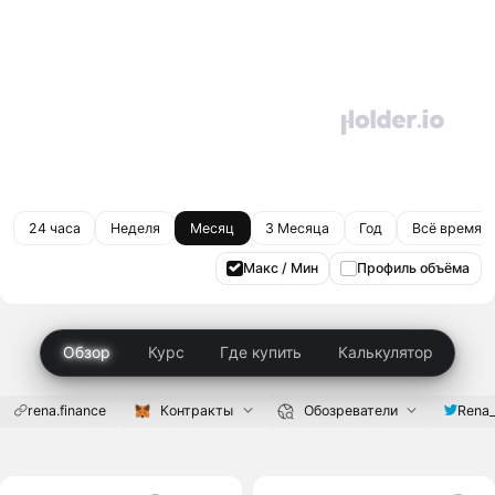
24 часа
Неделя
Месяц
3 Месяца
Год
Всё время
Макс / Мин
Профиль объёма
Обзор
Курс
Где купить
Калькулятор
rena.finance
Контракты
Обозреватели
Rena_