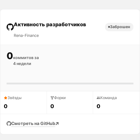
Активность разработчиков
Заброшен
Rena-Finance
0
коммитов за
4 недели
Звёзды
Форки
Команда
0
0
0
Смотреть на GitHub