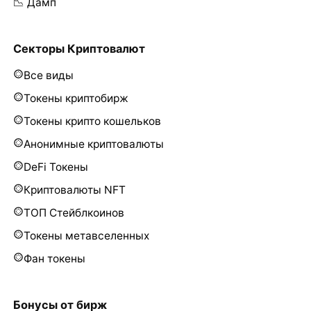
📉 Дамп
Секторы Криптовалют
Все виды
Токены криптобирж
Токены крипто кошельков
Анонимные криптовалюты
DeFi Токены
Криптовалюты NFT
ТОП Стейблкоинов
Токены метавселенных
Фан токены
Бонусы от бирж