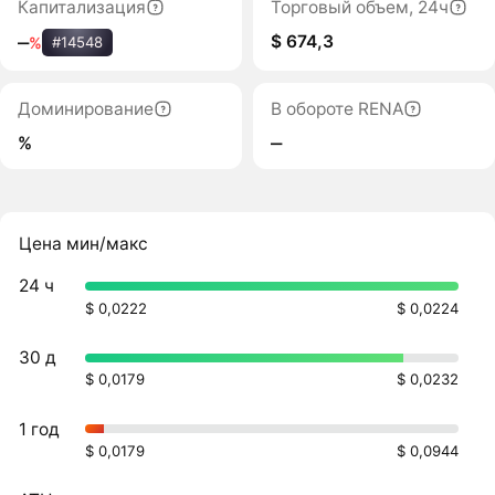
Капитализация
Торговый объем, 24ч
$ 674,3
‒
%
#14548
Доминирование
В обороте RENA
%
‒
Цена мин/макс
24 ч
$ 0,0222
$ 0,0224
30 д
$ 0,0179
$ 0,0232
1 год
$ 0,0179
$ 0,0944