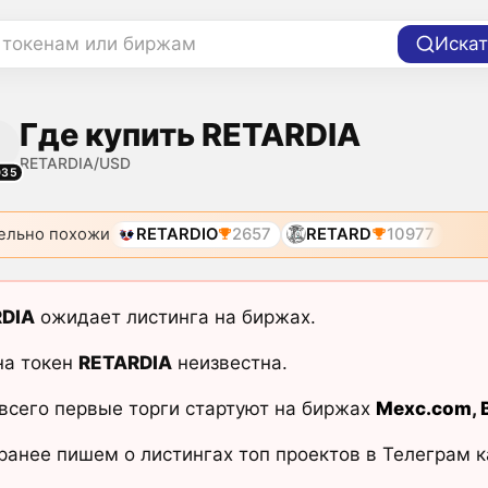
 токенам или биржам
Искат
Где купить RETARDIA
RETARDIA/USD
035
ельно похожи
RETARDIO
2657
RETARD
10977
DIA
ожидает листинга на биржах.
на токен
RETARDIA
неизвестна.
всего первые торги стартуют на биржах
Mexc.com
,
ранее пишем о листингах топ проектов в Телеграм 