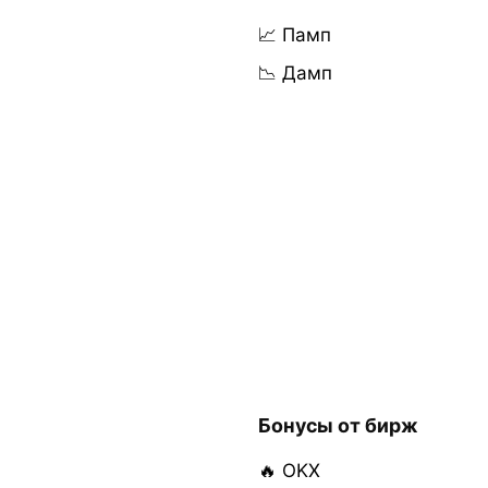
📈 Памп
📉 Дамп
Бонусы от бирж
🔥 OKX