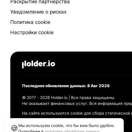
Раскрытие партнёрства
Уведомление о рисках
Политика cookie
Настройки cookie
Последнее обновление данных: 8 Авг 2026
© 2017 - 2026 Holder.io | Все права защищены.
Не оказывает финансовых услуг. Вся информация пре
На сайте используются cookie для сбора статической
Политика конфиденциальности
Мы используем cookie, что бы вам было удобно.
🍪
Правила использования
Подробнее в
политике обработки данных
.