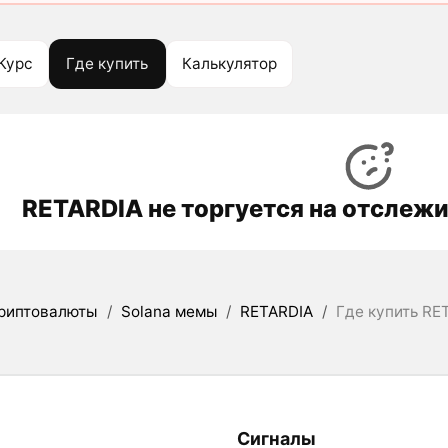
Курс
Где купить
Калькулятор
RETARDIA не торгуется на отслеж
риптовалюты
/
Solana мемы
/
RETARDIA
/
Где купить RE
Сигналы