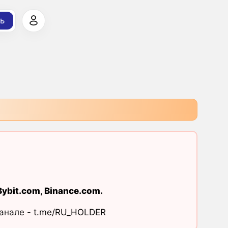
ь
Bybit.com
,
Binance.com
.
канале -
t.me/RU_HOLDER