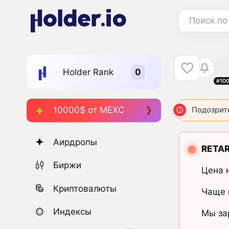
Поиск по
Holder Rank
#10
10000$ от MEXC
Подозрит
Аирдропы
RETAR
Биржи
Цена 
Криптовалюты
Чаще 
Индексы
Мы за