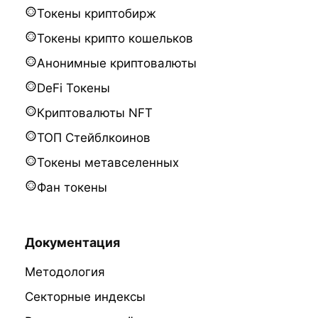
Токены криптобирж
Токены крипто кошельков
Анонимные криптовалюты
DeFi Токены
Криптовалюты NFT
ТОП Стейблкоинов
Токены метавселенных
Фан токены
Документация
Методология
Секторные индексы