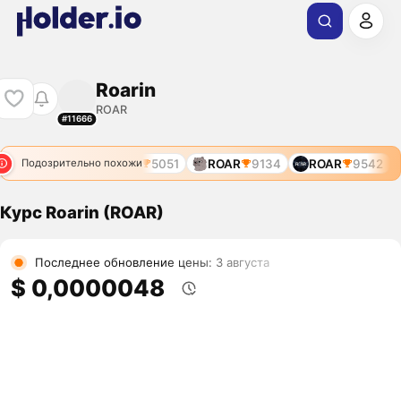
Roarin
ROAR
#11666
ROAR
5051
ROAR
9134
ROAR
9542
Подозрительно похожи
Курс Roarin (ROAR)
Последнее обновление цены: 3 августа
$ 0,0000048