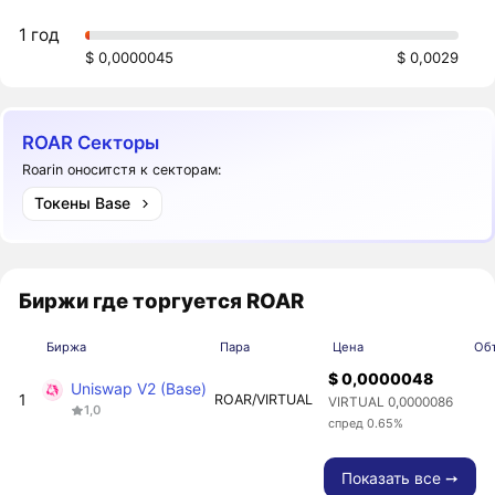
1 год
$ 0,0000045
$ 0,0029
ROAR Секторы
Roarin оноситстя к секторам:
Токены Base
Биржи где торгуется ROAR
Биржа
Пара
Цена
Объ
$ 0,0000048
Uniswap V2 (Base)
1
ROAR/VIRTUAL
VIRTUAL 0,0000086
1,0
спред 0.65%
Показать все ➙