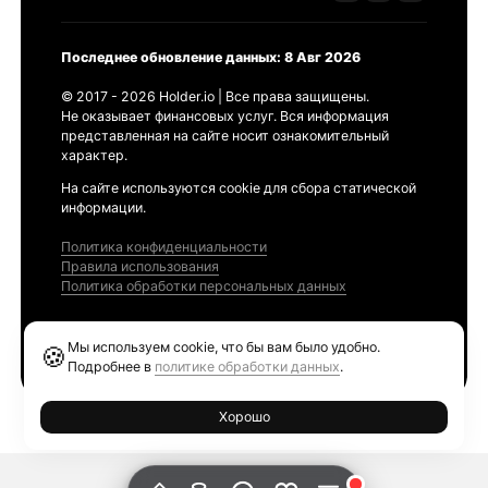
Последнее обновление данных: 8 Авг 2026
© 2017 - 2026 Holder.io | Все права защищены.
Не оказывает финансовых услуг. Вся информация
представленная на сайте носит ознакомительный
характер.
На сайте используются cookie для сбора статической
информации.
Политика конфиденциальности
Правила использования
Политика обработки персональных данных
Продукты
Мы используем cookie, что бы вам было удобно.
🍪
Ethereum GAS Tracker
Подробнее в
политике обработки данных
.
Хорошо