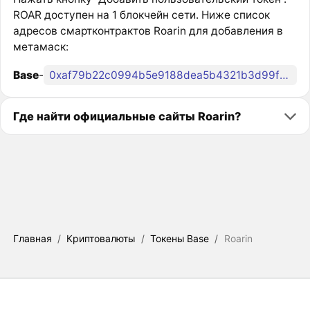
ROAR доступен на 1 блокчейн сети. Ниже список
адресов смартконтрактов Roarin для добавления в
метамаск:
Base
-
0xaf79b22c0994b5e9188dea5b4321b3d99fadbee9
Где найти официальные сайты Roarin?
Главная
/
Криптовалюты
/
Токены Base
/
Roarin