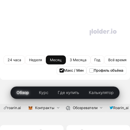
24 часа
Неделя
Месяц
3 Месяца
Год
Всё время
Макс / Мин
Профиль объёма
Обзор
Курс
Где купить
Калькулятор
roarin.ai
Контракты
Обозреватели
Roarin_ai