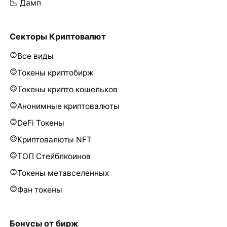
📉 Дамп
Секторы Криптовалют
Все виды
Токены криптобирж
Токены крипто кошельков
Анонимные криптовалюты
DeFi Токены
Криптовалюты NFT
ТОП Стейблкоинов
Токены метавселенных
Фан токены
Бонусы от бирж