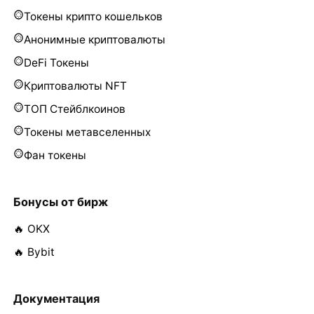
Токены крипто кошельков
Анонимные криптовалюты
DeFi Токены
Криптовалюты NFT
ТОП Стейблкоинов
Токены метавселенных
Фан токены
Бонусы от бирж
🔥 OKX
🔥 Bybit
Документация