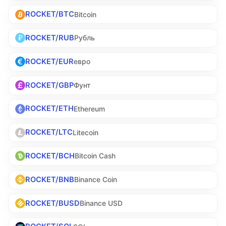
ROCKET/BTC
Bitcoin
ROCKET/RUB
Рубль
ROCKET/EUR
евро
ROCKET/GBP
Фунт
ROCKET/ETH
Ethereum
ROCKET/LTC
Litecoin
ROCKET/BCH
Bitcoin Cash
ROCKET/BNB
Binance Coin
ROCKET/BUSD
Binance USD