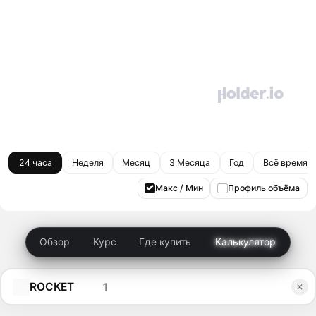
24 часа
Неделя
Месяц
3 Месяца
Год
Всё время
Макс / Мин
Профиль объёма
Обзор
Курс
Где купить
Калькулятор
ROCKET