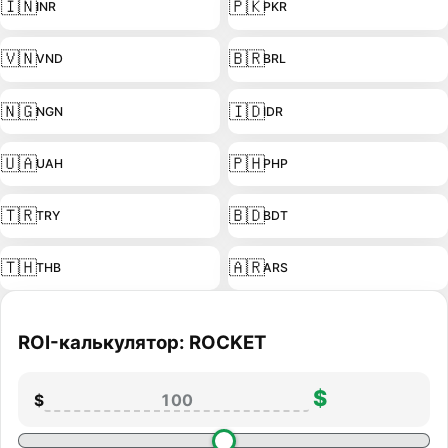
🇮🇳
🇵🇰
INR
PKR
🇻🇳
🇧🇷
VND
BRL
🇳🇬
🇮🇩
NGN
IDR
🇺🇦
🇵🇭
UAH
PHP
🇹🇷
🇧🇩
TRY
BDT
🇹🇭
🇦🇷
THB
ARS
ROI-калькулятор: ROCKET
$
$