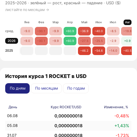
2025–2026 ·
зелёный — рост, красный — падение
· USD ($)
листайте по месяцам →
Янв
Фев
Мар
Апр
Май
Июн
Июл
Авг
сред.
−9.0
−30.1
−9.9
+60.9
−36.9
−40.0
−8.5
−19.8
2026
−9.0
−30.1
−9.9
+60.9
−27.5
−25.5
−2.9
+0.9
2025
−46.2
−54.6
−14.0
−40.5
История курса 1 ROCKET в USD
По дням
По месяцам
По годам
День
Курс ROCKET/USD
Изменение, %
0,000000018
-0,48%
06.08
0,000000018
+1,43%
05.08
0,000000018
-1,73%
31.07