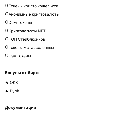
Токены крипто кошельков
Анонимные криптовалюты
DeFi Токены
Криптовалюты NFT
ТОП Стейблкоинов
Токены метавселенных
Фан токены
Бонусы от бирж
🔥 OKX
🔥 Bybit
Документация