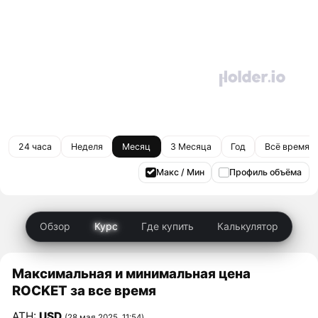
24 часа
Неделя
Месяц
3 Месяца
Год
Всё время
Макс / Мин
Профиль объёма
Обзор
Курс
Где купить
Калькулятор
Максимальная и минимальная цена
ROCKET за все время
ATH:
USD
(28 мая 2025, 11:54)