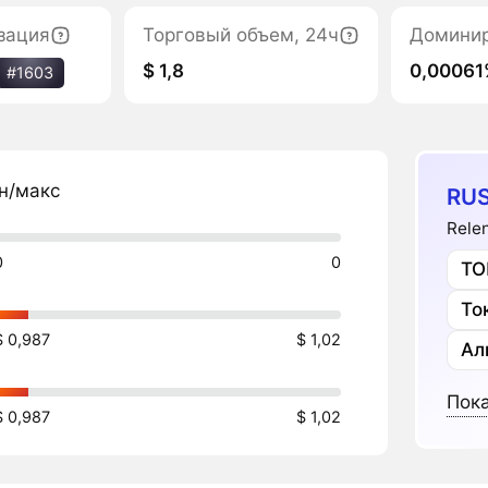
зация
Торговый объем, 24ч
Домини
$ 1,8
0,00061
#1603
н/макс
RU
Rele
0
0
ТО
То
$ 0,987
$ 1,02
Ал
Пока
$ 0,987
$ 1,02