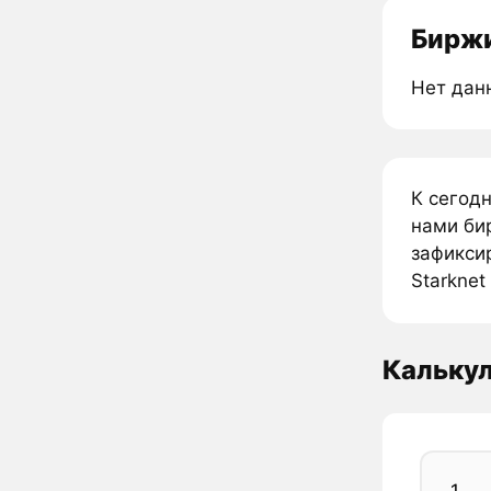
Биржи
Нет дан
К сегод
нами би
зафиксир
Starknet
Кальку