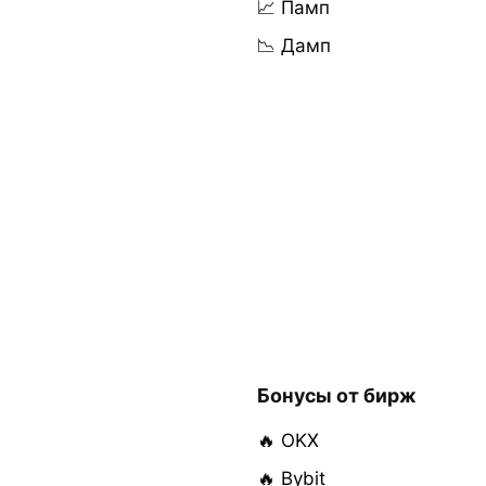
📈 Памп
📉 Дамп
Бонусы от бирж
🔥 OKX
🔥 Bybit