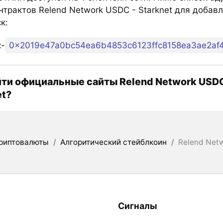
нтрактов Relend Network USDC - Starknet для добавл
к:
t
-
йти официальные сайты Relend Network USDC
et?
риптовалюты
/
Алгоритический стейблкоин
/
Relend Netw
Сигналы