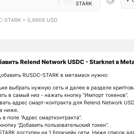
STARK
C-STARK = 0,9906 USD
бавить Relend Network USDC - Starknet в Me
добавить RUSDC-STARK в метамаск нужно:
ьке выбрать нужную сеть и далее в разделе крипто
ть в самый низ - нажать кнопку “Импорт токенов”.
вать адрес смарт-контракта для Relend Network USDC
а ниже.
 в поле “Адрес смартконтракта”.
нопку “Добавить пользовательский токен”.
TARK доступен на 1 блокчейн сети. Ниже список ад