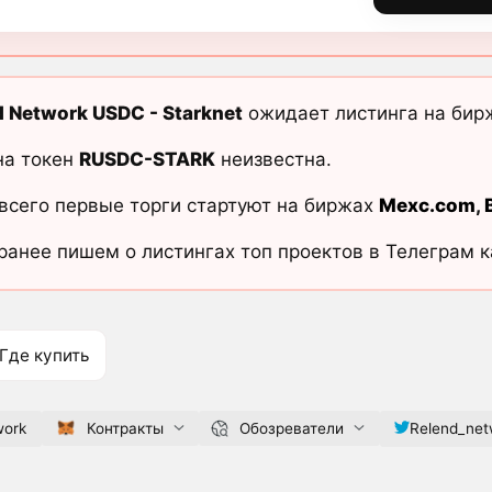
d Network USDC - Starknet
ожидает листинга на бир
на токен
RUSDC-STARK
неизвестна.
всего первые торги стартуют на биржах
Mexc.com
,
ранее пишем о листингах топ проектов в Телеграм 
Где купить
work
Контракты
Обозреватели
Relend_net