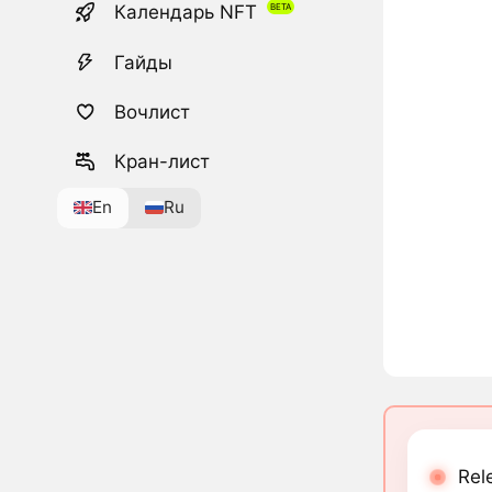
Календарь NFT
Гайды
Вочлист
Кран-лист
En
Ru
Rel