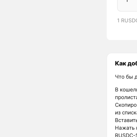
1 RUSD
Как до
Что бы 
В кошел
пролиста
Скопиро
из списк
Вставить
Нажать к
RUSDC-S