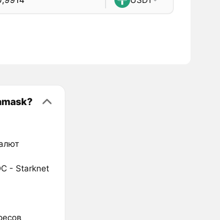
tamask?
валют
 - Starknet
ресов