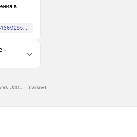
ения в
0x2019e47a0bc54ea6b4853c6123ffc8158ea3ae2af4166928b0de6e89f06de6c
 -
ork USDC - Starknet