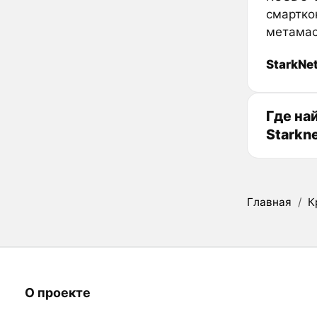
смартко
метамас
StarkNe
Где на
Starkn
Главная
/
К
О проекте