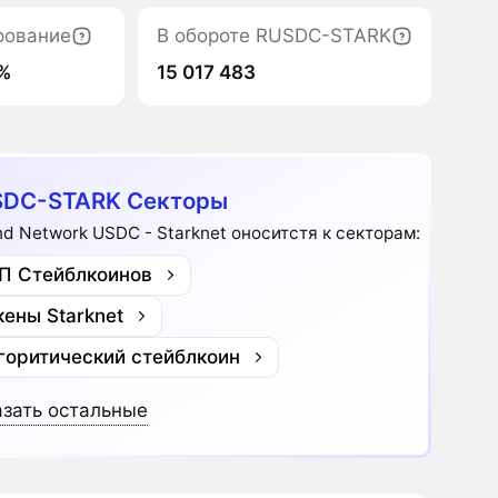
рование
В обороте RUSDC-STARK
%
15 017 483
SDC-STARK Секторы
nd Network USDC - Starknet оноситстя к секторам:
П Стейблкоинов
кены Starknet
горитический стейблкоин
зать остальные