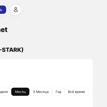
ь
net
C-STARK)
деля
Месяц
3 Месяца
Год
Всё время