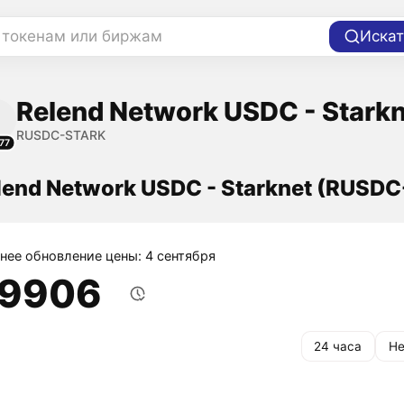
 токенам или биржам
Искат
Relend Network USDC - Stark
RUSDC-STARK
77
lend Network USDC - Starknet (RUSD
нее обновление цены: 4 сентября
,9906
24 часа
Не