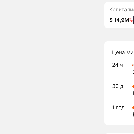
Капитали
$ 14,9M
%
Цена ми
24 ч
30 д
1 год