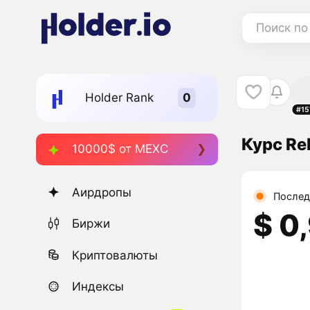
Поиск по
Holder Rank
#15
Курс Re
10000$ от MEXC
Аирдропы
Послед
$ 0
Биржи
Криптовалюты
Индексы