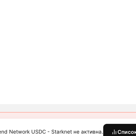
end Network USDC - Starknet не активна.
Списо