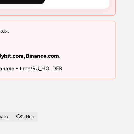
жах.
Bybit.com
,
Binance.com
.
канале -
t.me/RU_HOLDER
work
GitHub