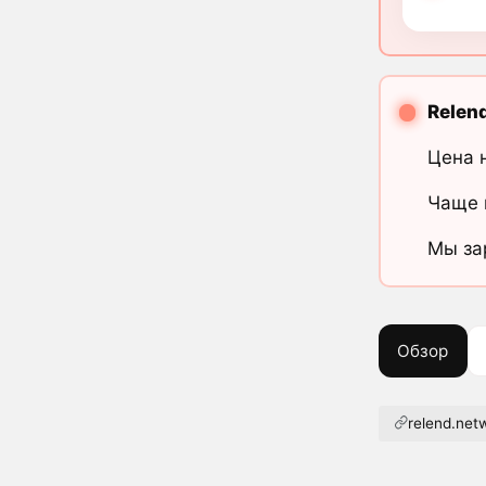
Relen
Цена 
Чаще 
Мы за
Обзор
relend.net