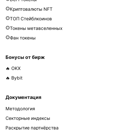
Криптовалюты NFT
ТОП Стейблкоинов
Токены метавселенных
Фан токены
Бонусы от бирж
🔥 OKX
🔥 Bybit
Документация
Методология
Секторные индексы
Раскрытие партнёрства