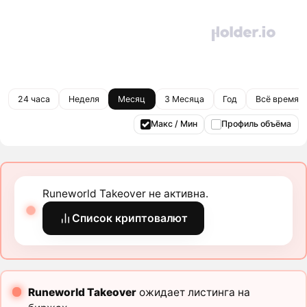
24 часа
Неделя
Месяц
3 Месяца
Год
Всё время
Макс / Мин
Профиль объёма
Runeworld Takeover не активна.
Список криптовалют
Runeworld Takeover
ожидает листинга на