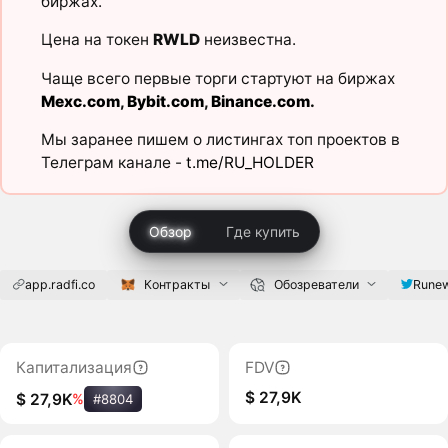
биржах.
Цена на токен
RWLD
неизвестна.
Чаще всего первые торги стартуют на биржах
Mexc.com
,
Bybit.com
,
Binance.com
.
Мы заранее пишем о листингах топ проектов в
Телеграм канале -
t.me/RU_HOLDER
Обзор
Где купить
app.radfi.co
Контракты
Обозреватели
Runew
Капитализация
FDV
$ 27,9K
$ 27,9K
%
#8804