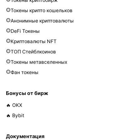
Токены криптобирж
Токены крипто кошельков
Анонимные криптовалюты
DeFi Токены
Криптовалюты NFT
ТОП Стейблкоинов
Токены метавселенных
Фан токены
Бонусы от бирж
🔥 OKX
🔥 Bybit
Документация