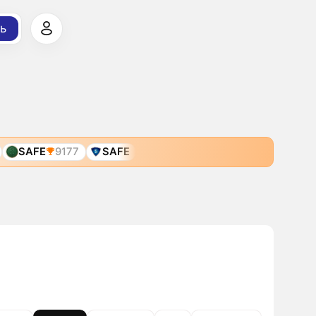
ь
SAFE
9177
SAFE