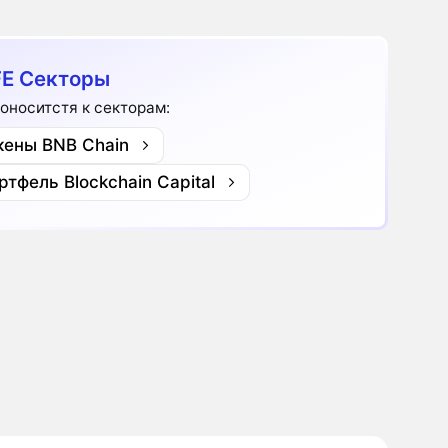
E Секторы
 оноситстя к секторам:
кены BNB Chain
ртфель Blockchain Capital