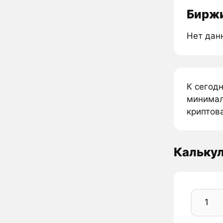
Биржи
Нет дан
К сегод
минималь
криптова
Калькул