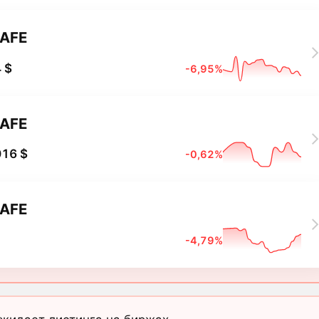
AFE
 $
-6,95%
AFE
016 $
-0,62%
AFE
-4,79%