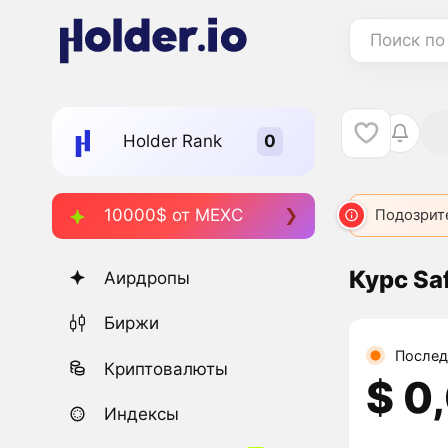
Поиск по
Holder Rank
10000$ от MEXC
Подозрит
Курс Sa
Аирдропы
Биржи
Послед
Криптовалюты
$ 0
Индексы