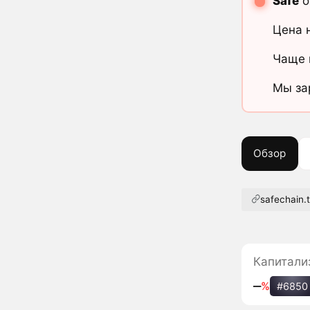
Safe
о
Цена 
Чаще 
Мы за
Обзор
safechain.
Капитали
‒
%
#6850