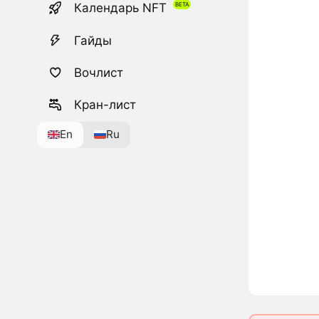
Календарь NFT
Гайды
Вочлист
Кран-лист
En
Ru