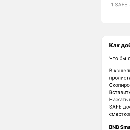
1 SAFE
Как до
Что бы 
В кошел
пролиста
Скопиро
Вставить
Нажать к
SAFE до
смартко
BNB Sma