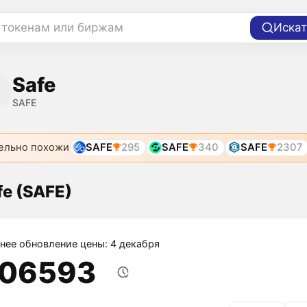
 токенам или биржам
Искат
Safe
SAFE
ельно похожи
SAFE
295
SAFE
340
SAFE
2307
fe (SAFE)
нее обновление цены: 4 декабря
,06593