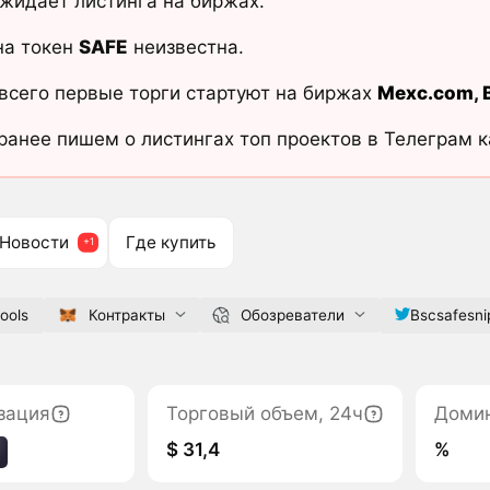
жидает листинга на биржах.
на токен
SAFE
неизвестна.
всего первые торги стартуют на биржах
Mexc.com
,
ранее пишем о листингах топ проектов в Телеграм 
Новости
Где купить
tools
Контракты
Обозреватели
Bscsafesni
зация
Торговый объем, 24ч
Доми
$ 31,4
%