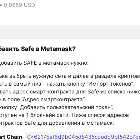
 = 0,0659 USD
бавить Safe в Metamask?
добавить SAFE в метамаск нужно:
ьке выбрать нужную сеть и далее в разделе крипто
ть в самый низ - нажать кнопку “Импорт токенов”.
вать адрес смарт-контракта для Safe из списка ниже
 в поле “Адрес смартконтракта”.
нопку “Добавить пользовательский токен”.
ступен на 1 блокчейн сети. Ниже список адресов
нтрактов Safe для добавления в метамаск:
rt Chain
-
0x62175af6d9b045d8435cdedd9bf542c7b