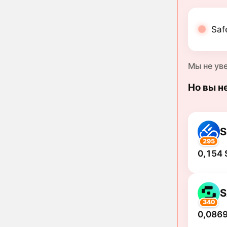
Saf
Мы не ув
Но вы н
S
295
0,154 
S
340
0,0869