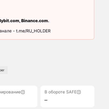
Bybit.com
,
Binance.com
.
канале -
t.me/RU_HOLDER
per
нирование
В обороте SAFE
‒