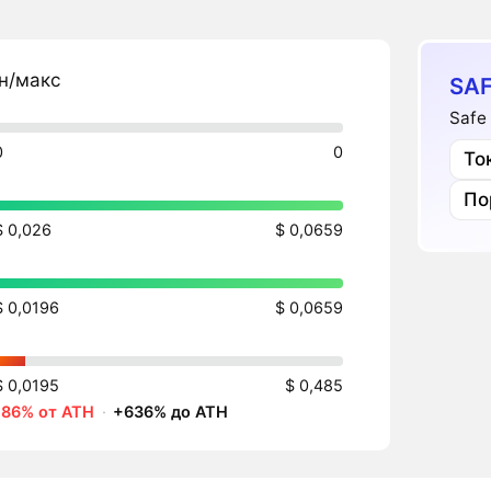
н/макс
SAF
Safe
0
0
То
По
$ 0,026
$ 0,0659
$ 0,0196
$ 0,0659
$ 0,0195
$ 0,485
-86% от ATH
·
+636% до ATH