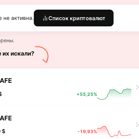
e не активна.
Список криптовалют
ерены.
е их искали?
AFE
$
+55,25%
AFE
 $
-19,93%