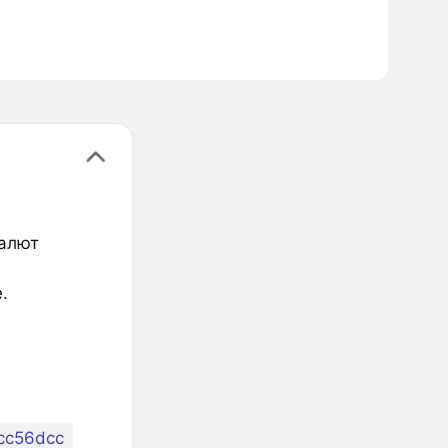
валют
.
cc56dcc