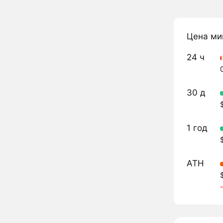
Цена ми
24 ч
30 д
1 год
ATH