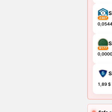
S
2307
0,0544
S
9177
0,000
S
1,89 $