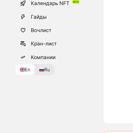
Календарь NFT
Гайды
Вочлист
Кран-лист
Компании
En
Ru