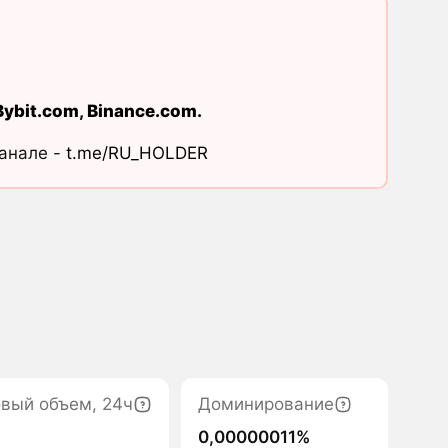
Bybit.com
,
Binance.com
.
канале -
t.me/RU_HOLDER
овый объем, 24ч
Доминирование
0,00000011%