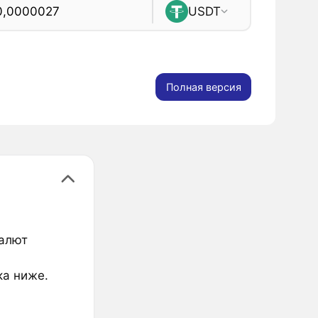
USDT
Полная версия
валют
ка ниже.