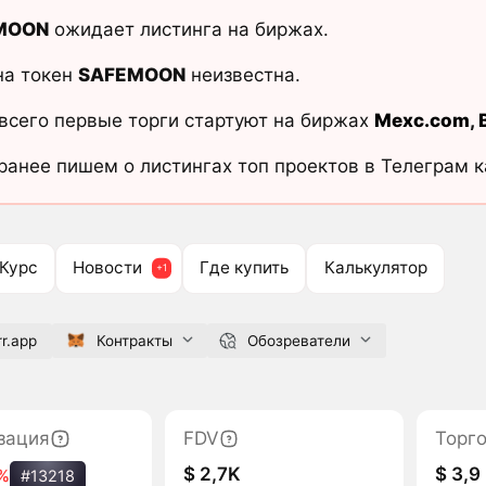
MOON
ожидает листинга на биржах.
на токен
SAFEMOON
неизвестна.
всего первые торги стартуют на биржах
Mexc.com
,
ранее пишем о листингах топ проектов в Телеграм 
Курс
Новости
Где купить
Калькулятор
r.app
Контракты
Обозреватели
зация
FDV
Торг
$ 2,7K
$ 3,9
%
#13218