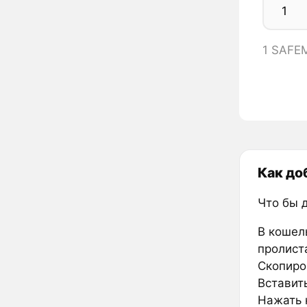
1 SAFE
Как до
Что бы 
В кошел
пролиста
Скопиро
Вставить
Нажать к