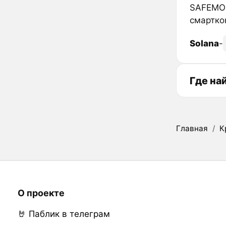
SAFEMOO
смартко
Solana
-
Где на
Главная
/
К
О проекте
🤘 Паблик в телеграм