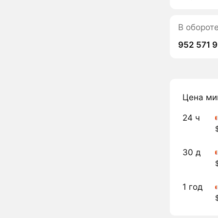
В оборо
952 571 
Цена ми
24 ч
30 д
1 год