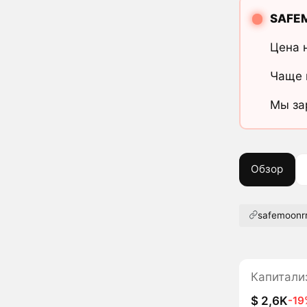
SAFE
Цена 
Чаще 
Мы за
Обзор
safemoonrr
Капитали
$ 2,6K
-19