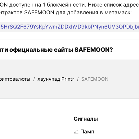
N доступен на 1 блокчейн сети. Ниже список адрес
нтрактов SAFEMOON для добавления в метамаск:
5HrSQ2F679YsKpYwmZDDxhVD9kbPNyn6UV3QPDbjbr
йти официальные сайты SAFEMOON?
риптовалюты
/
лаунчпад Printr
/
SAFEMOON
Сигналы
📈 Памп