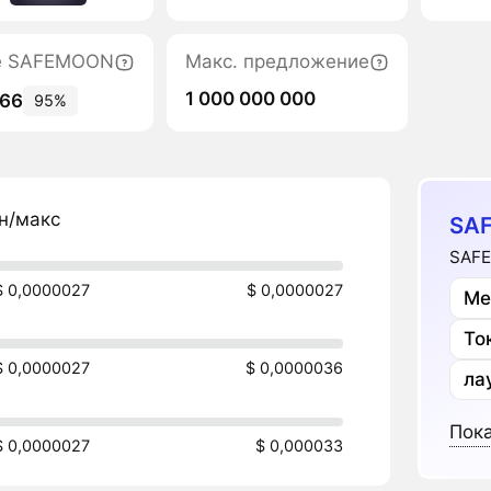
те SAFEMOON
Макс. предложение
1 000 000 000
966
95%
н/макс
SA
SAFE
$ 0,0000027
$ 0,0000027
Ме
То
$ 0,0000027
$ 0,0000036
ла
Пока
$ 0,0000027
$ 0,000033