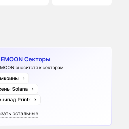
FEMOON Секторы
MOON оноситстя к секторам:
мкоины
кены Solana
унчпад Printr
зать остальные