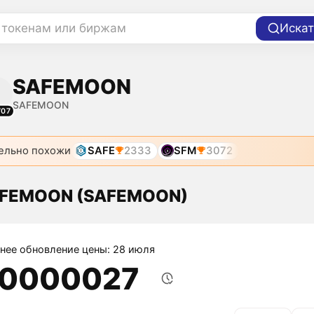
 токенам или биржам
Искат
SAFEMOON
SAFEMOON
707
ельно похожи
SAFE
2333
SFM
3072
AFEMOON (SAFEMOON)
нее обновление цены: 28 июля
,0000027