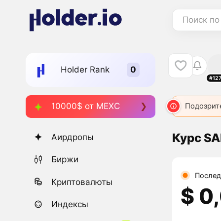
Поиск по
Holder Rank
#12
10000$ от MEXC
Подозрит
Курс S
Аирдропы
Биржи
Послед
Криптовалюты
$ 0
Индексы