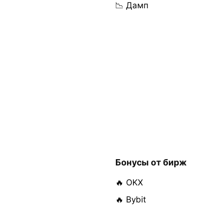
📉 Дамп
Бонусы от бирж
🔥 OKX
🔥 Bybit