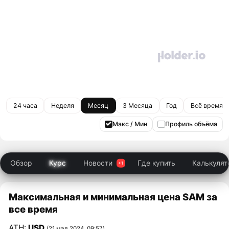
24 часа
Неделя
Месяц
3 Месяца
Год
Всё время
Макс / Мин
Профиль объёма
Обзор
Курс
Новости
Где купить
Калькулят
Максимальная и минимальная цена SAM за
все время
ATH:
USD
(21 мая 2024, 09:57)