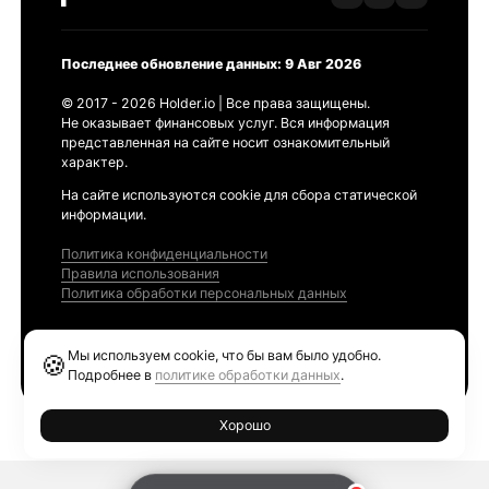
Последнее обновление данных: 9 Авг 2026
© 2017 - 2026 Holder.io | Все права защищены.
Не оказывает финансовых услуг. Вся информация
представленная на сайте носит ознакомительный
характер.
На сайте используются cookie для сбора статической
информации.
Политика конфиденциальности
Правила использования
Политика обработки персональных данных
Продукты
Мы используем cookie, что бы вам было удобно.
🍪
Ethereum GAS Tracker
Подробнее в
политике обработки данных
.
Хорошо