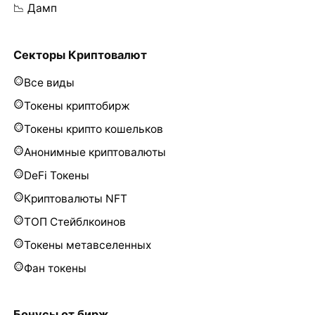
📉 Дамп
Секторы Криптовалют
Все виды
Токены криптобирж
Токены крипто кошельков
Анонимные криптовалюты
DeFi Токены
Криптовалюты NFT
ТОП Стейблкоинов
Токены метавселенных
Фан токены
Бонусы от бирж