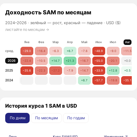
Доходность
SAM
по месяцам
2024–2026 ·
зелёный — рост, красный — падение
· USD ($)
листайте по месяцам →
Янв
Фев
Мар
Апр
Май
Июн
Июл
Авг
сред.
−29.0
−16.4
−6.3
+6.7
−7.6
−48.9
−9.0
−11.5
2026
−22.4
−10.5
+14.7
+21.3
−16.7
−55.0
−20.1
+0.0
2025
−35.6
−22.3
−27.2
−7.9
−14.7
−33.9
+12.8
+0.5
2024
+8.7
−57.7
−19.8
−35.1
История курса 1 SAM в USD
По дням
По месяцам
По годам
День
Курс SAM/USD
Изменение, %