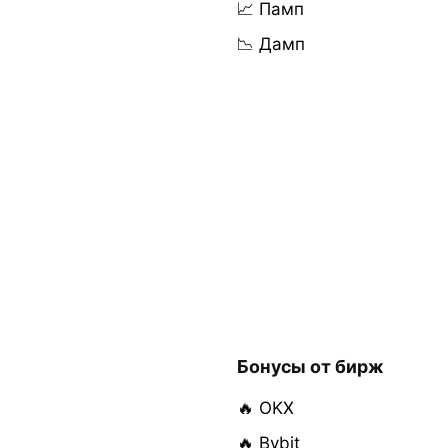
📈 Памп
📉 Дамп
Бонусы от бирж
🔥 OKX
🔥 Bybit