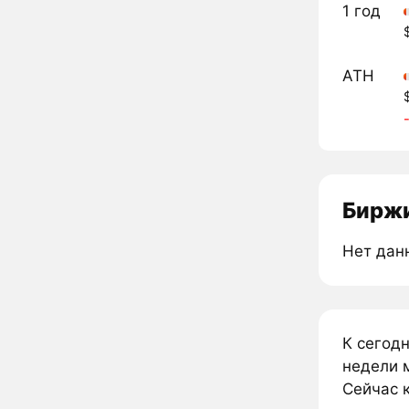
1 год
ATH
Биржи
Нет дан
К сегод
недели 
Сейчас к