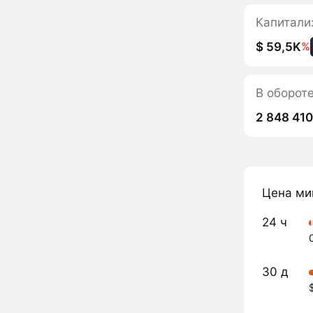
Капитали
$ 59,5K
%
В оборот
2 848 41
Цена ми
24 ч
30 д