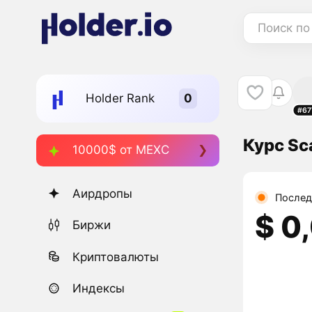
Поиск по
Holder Rank
#67
Курс Sc
10000$ от MEXC
Аирдропы
Послед
$ 0
Биржи
Криптовалюты
Индексы