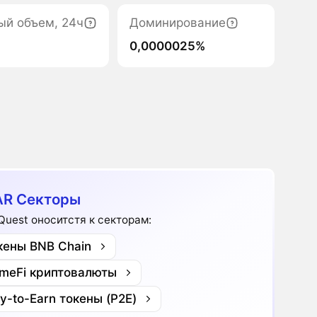
ый объем, 24ч
Доминирование
0,0000025%
R Секторы
Quest оноситстя к секторам:
кены BNB Chain
meFi криптовалюты
ay-to-Earn токены (P2E)