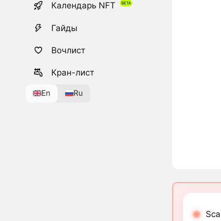
Календарь NFT
Гайды
Вочлист
Кран-лист
En
Ru
Sca