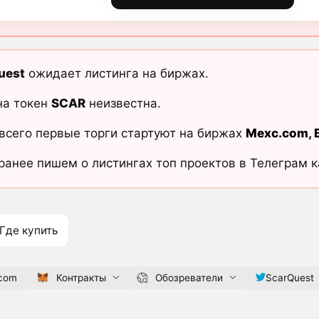
uest
ожидает листинга на биржах.
на токен
SCAR
неизвестна.
всего первые торги стартуют на биржах
Mexc.com
,
ранее пишем о листингах топ проектов в Телеграм 
Где купить
.com
Контракты
Обозреватели
ScarQuest