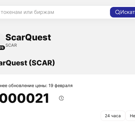
 токенам или биржам
Искат
ScarQuest
SCAR
78
arQuest (SCAR)
нее обновление цены: 19 февраля
,000021
24 часа
Не