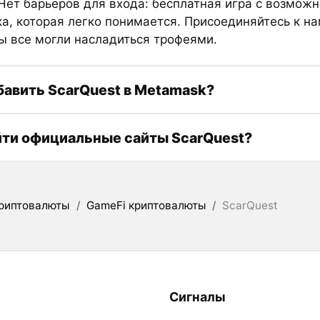
 Нет барьеров для входа: бесплатная игра с возмож
а, которая легко понимается. Присоединяйтесь к нам
ы все могли насладиться трофеями.
бавить ScarQuest в Metamask?
йти официальные сайты ScarQuest?
риптовалюты
/
GameFi криптовалюты
/
ScarQuest
Сигналы