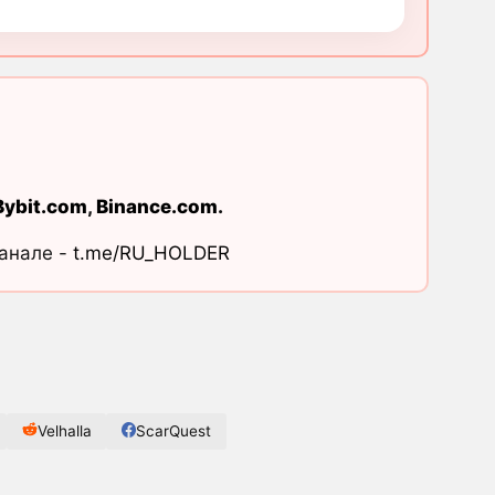
Bybit.com
,
Binance.com
.
канале -
t.me/RU_HOLDER
Velhalla
ScarQuest