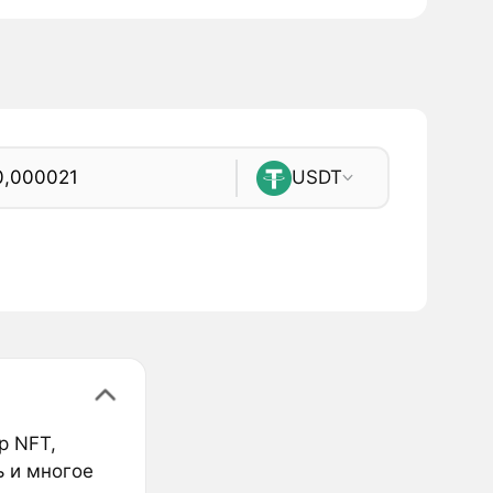
USDT
р NFT,
ь и многое