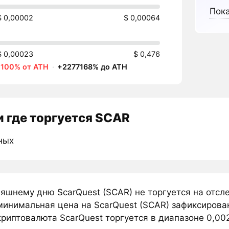
Пока
$ 0,00002
$ 0,00064
$ 0,00023
$ 0,476
-100% от ATH
·
+2277168% до ATH
 где торгуется SCAR
ных
няшнему дню ScarQuest (SCAR) не торгуется на отс
минимальная цена на ScarQuest (SCAR) зафиксирован
риптовалюта ScarQuest торгуется в диапазоне 0,0021