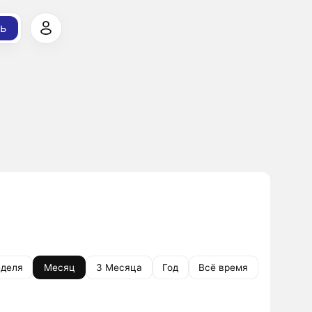
ь
деля
Месяц
3 Месяца
Год
Всё время