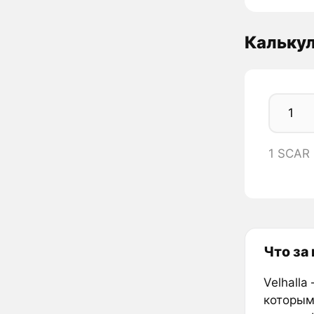
Кальку
1 SCAR
Что за
Velhall
которым