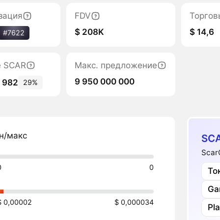
зация
FDV
Торгов
$ 208K
$ 14,6
#7622
е SCAR
Макс. предложение
9 950 000 000
0 982
29%
н/макс
SCA
Scar
0
0
То
Ga
$ 0,00002
$ 0,000034
Pl