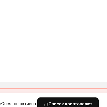
rQuest не активна.
Список криптовалют