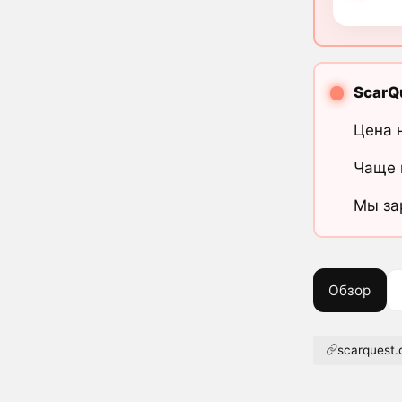
ScarQ
Цена 
Чаще 
Мы за
Обзор
scarquest