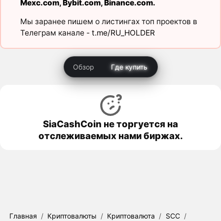
Mexc.com
,
Bybit.com
,
Binance.com
.
Мы заранее пишем о листингах топ проектов в
Телеграм канале -
t.me/RU_HOLDER
Обзор
Где купить
SiaCashCoin не торгуется на
отслеживаемых нами биржах.
Главная
/
Криптовалюты
/
Криптовалюта
/
SCC
/