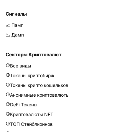
Сигналы
📈 Памп
📉 Дамп
Секторы Криптовалют
Все виды
Токены криптобирж
Токены крипто кошельков
Анонимные криптовалюты
DeFi Токены
Криптовалюты NFT
ТОП Стейблкоинов