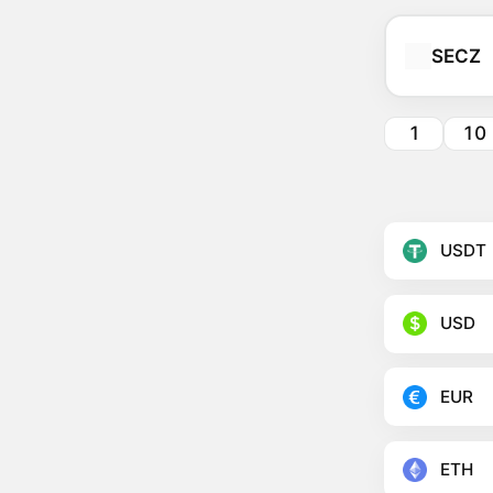
SECZ
1
10
USDT
USD
EUR
ETH