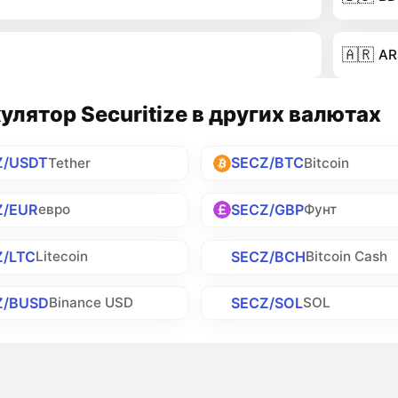
🇦🇷
AR
улятор Securitize в других валютах
Z/USDT
SECZ/BTC
Tether
Bitcoin
Z/EUR
SECZ/GBP
евро
Фунт
Z/LTC
SECZ/BCH
Litecoin
Bitcoin Cash
Z/BUSD
SECZ/SOL
Binance USD
SOL