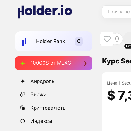
Поиск по
Holder Rank
#7
Курс Se
10000$ от MEXC
Аирдропы
Цена 1 Secu
$ 7
Биржи
Криптовалюты
Индексы