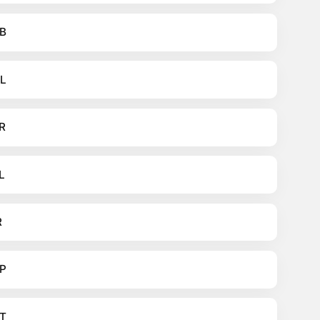
B
L
R
L
R
P
T