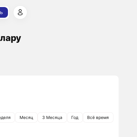
ь
ллару
еделя
Месяц
3 Месяца
Год
Всё время