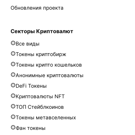
Обновления проекта
Секторы Криптовалют
Все виды
Токены криптобирж
Токены крипто кошельков
Анонимные криптовалюты
DeFi Токены
Криптовалюты NFT
ТОП Стейблкоинов
Токены метавселенных
Фан токены