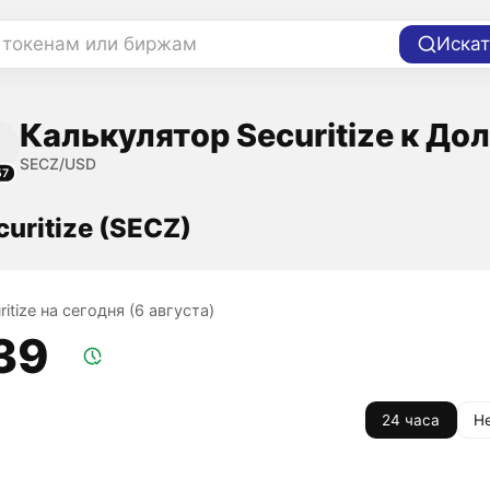
 токенам или биржам
Искат
Калькулятор Securitize к До
SECZ/USD
57
curitize (SECZ)
ritize на сегодня (6 августа)
,39
24 часа
Н