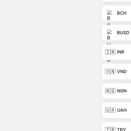
BCH
BUSD
🇮🇳
INR
🇻🇳
VND
🇳🇬
NGN
🇺🇦
UAH
🇹🇷
TRY