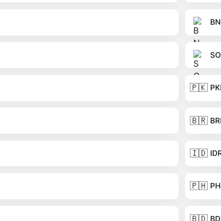
BN
SO
🇵🇰
PK
🇧🇷
BR
🇮🇩
ID
🇵🇭
PH
🇧🇩
BD