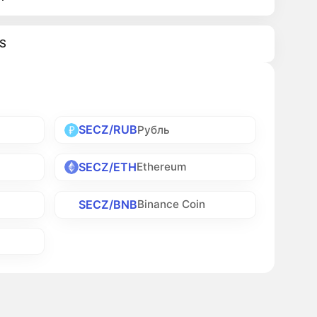
S
SECZ/RUB
Рубль
SECZ/ETH
Ethereum
SECZ/BNB
Binance Coin