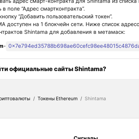
вать адрес смарт-контракта для Shintama из списка
 в поле “Адрес смартконтракта”.
нопку “Добавить пользовательский токен”.
A доступен на 1 блокчейн сети. Ниже список адрес
нтрактов Shintama для добавления в метамаск:
um
-
0x7e794ed35788b698ae60cefc98ee48015c4876d
йти официальные сайты Shintama?
риптовалюты
/
Токены Ethereum
/
Shintama
Сигналы