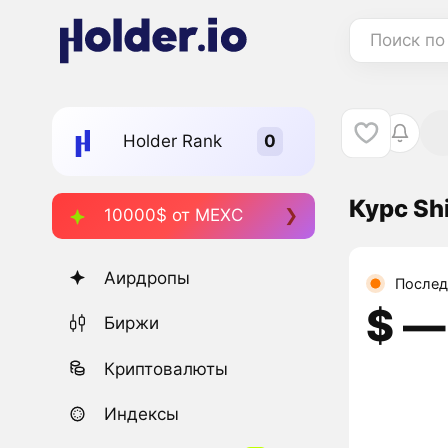
Поиск по
Holder Rank
Курс Sh
10000$ от MEXC
Аирдропы
Послед
$ ―
Биржи
Криптовалюты
Индексы