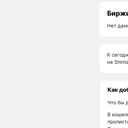
Биржи
Нет дан
К сегод
на Shin
Как до
Что бы 
В кошел
пролиста