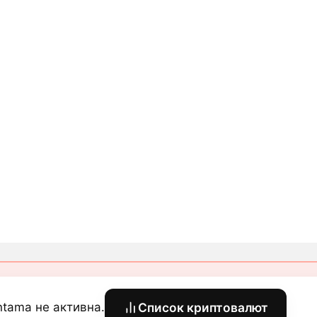
ntama не активна.
Список криптовалют