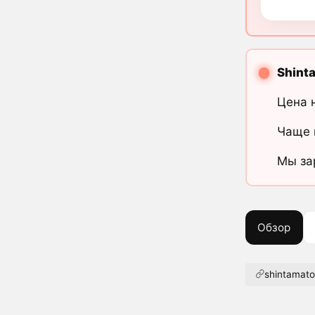
Shint
Цена 
Чаще 
Мы за
Обзор
shintamat