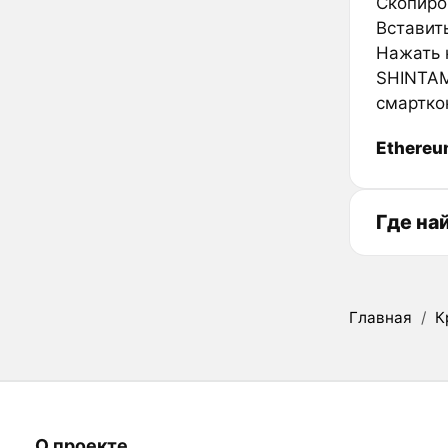
Скопиро
Вставить
Нажать к
SHINTAM
смартко
Ethere
Где на
Главная
/
К
О проекте