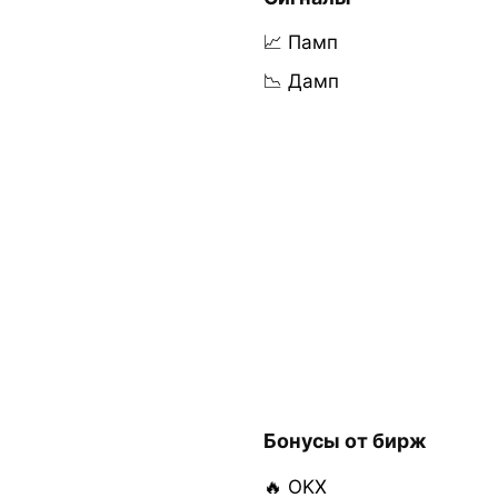
📈 Памп
📉 Дамп
Бонусы от бирж
🔥 OKX