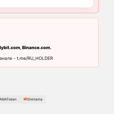
Bybit.com
,
Binance.com
.
канале -
t.me/RU_HOLDER
AMAToken
Shintama