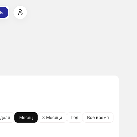
ь
деля
Месяц
3 Месяца
Год
Всё время