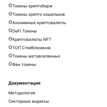
Токены криптобирж
Токены крипто кошельков
Анонимные криптовалюты
DeFi Токены
Криптовалюты NFT
ТОП Стейблкоинов
Токены метавселенных
Фан токены
Документация
Методология
Секторные индексы