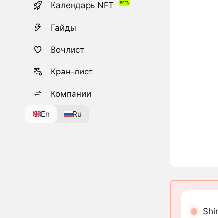
Календарь NFT
Гайды
Вочлист
Кран-лист
Компании
En
Ru
Shi