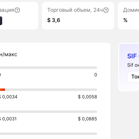
зация
Торговый объем, 24ч
Доми
$ 3,6
%
н/макс
SIF
Sif 
0
0
То
$ 0,0034
$ 0,0058
$ 0,0031
$ 0,0885