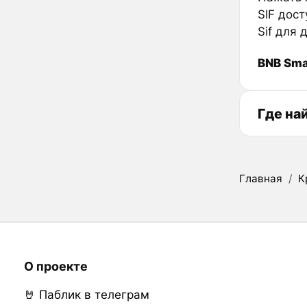
SIF дос
Sif для 
BNB Sma
Где на
Главная
/
К
О проекте
🤘 Паблик в телеграм