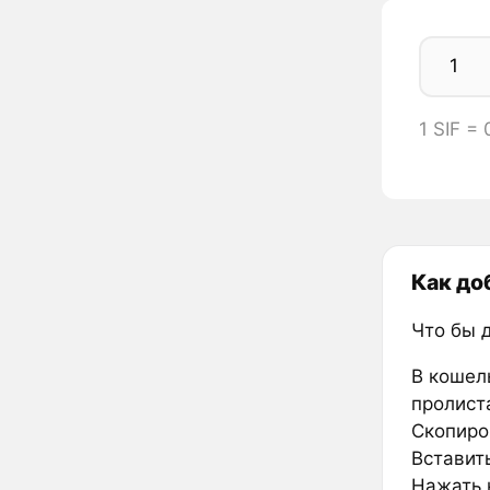
1 SIF =
Как до
Что бы 
В кошел
пролиста
Скопиров
Вставить
Нажать к