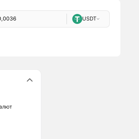
USDT
валют