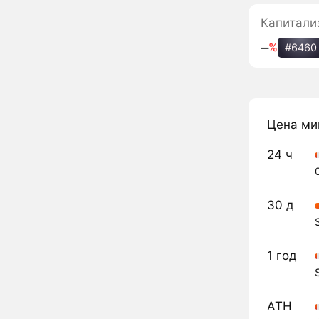
Капитали
‒
%
#6460
Цена ми
24 ч
30 д
1 год
ATH