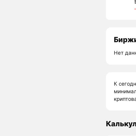
Биржи
Нет дан
К сегодн
минималь
криптова
Калькул