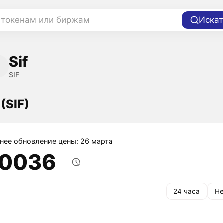
 токенам или биржам
Искат
Sif
SIF
 (SIF)
нее обновление цены: 26 марта
,0036
24 часа
Не