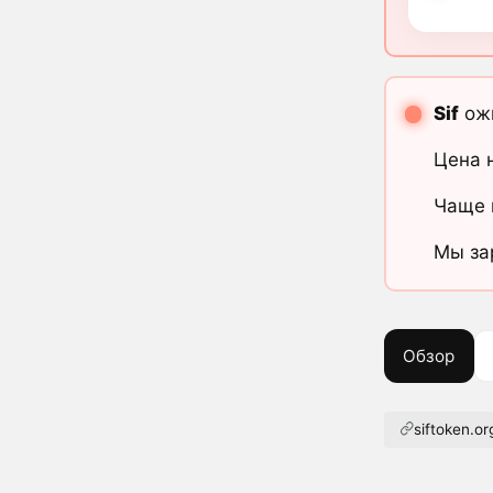
Sif
ожи
Цена 
Чаще 
Мы за
Обзор
siftoken.or