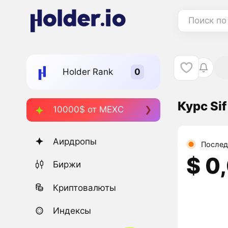
Поиск по
Holder Rank
Курс Sif
10000$ от MEXC
Аирдропы
Послед
$ 0
Биржи
Криптовалюты
Индексы