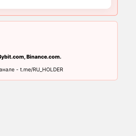
Bybit.com
,
Binance.com
.
канале -
t.me/RU_HOLDER