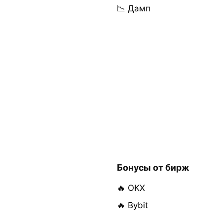
📉 Дамп
Бонусы от бирж
🔥 OKX
🔥 Bybit