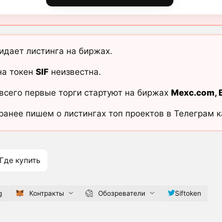
дает листинга на биржах.
на токен
SIF
неизвестна.
всего первые торги стартуют на биржах
Mexc.com
,
ранее пишем о листингах топ проектов в Телеграм 
Где купить
g
Контракты
Обозреватели
Siftoken