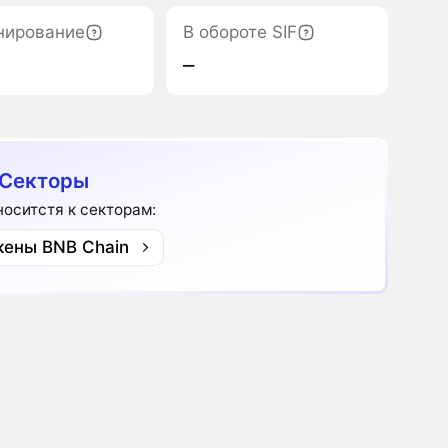
нирование
В обороте SIF
‒
 Секторы
оноситстя к секторам:
кены BNB Chain