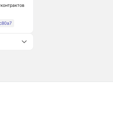
тконтрактов
c80a7