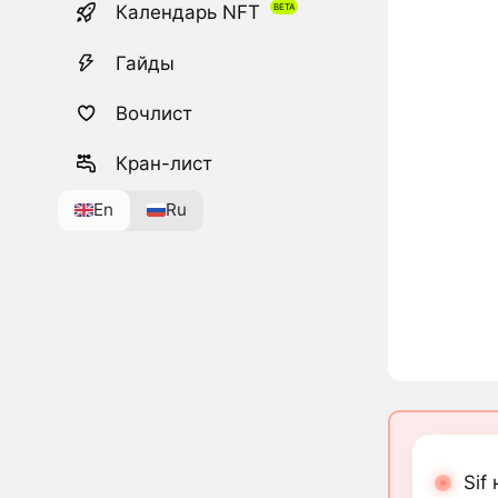
Календарь NFT
Гайды
Вочлист
Кран-лист
En
Ru
Sif