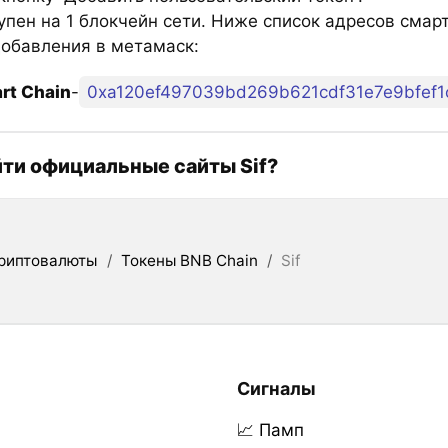
тупен на 1 блокчейн сети. Ниже список адресов смар
добавления в метамаск:
rt Chain
-
0xa120ef497039bd269b621cdf31e7e9bfef1
йти официальные сайты Sif?
риптовалюты
/
Токены BNB Chain
/
Sif
Сигналы
📈 Памп