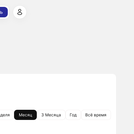
ь
деля
Месяц
3 Месяца
Год
Всё время