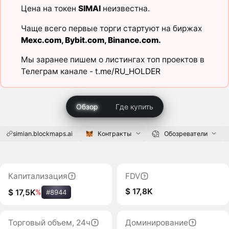
Цена на токен
SIMAI
неизвестна.
Чаще всего первые торги стартуют на биржах
Mexc.com
,
Bybit.com
,
Binance.com
.
Мы заранее пишем о листингах топ проектов в
Телеграм канале -
t.me/RU_HOLDER
Обзор
Где купить
simian.blockmaps.ai
Контракты
Обозреватели
Капитализация
FDV
$ 17,8K
$ 17,5K
%
#8944
Торговый объем, 24ч
Доминирование