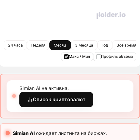
24 часа
Неделя
Месяц
3 Месяца
Год
Всё время
Макс / Мин
Профиль объёма
Simian AI не активна.
Список криптовалют
Simian AI
ожидает листинга на биржах.