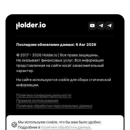
Последнее обновление данных: 6 Авг 2026
© 2017 - 2026 Holder.io | Все права защищены.
Не оказывает финансовых услуг. Вся информация
представленная на сайте носит ознакомительный
характер.
На сайте используются cookie для сбора статической
информации.
Политика конфиденциальности
Правила использования
Политика обработки персональных данных
Продукты
Мы используем cookie, что бы вам было удобно.
🍪
Ethereum GAS Tracker
Подробнее в
политике обработки данных
.