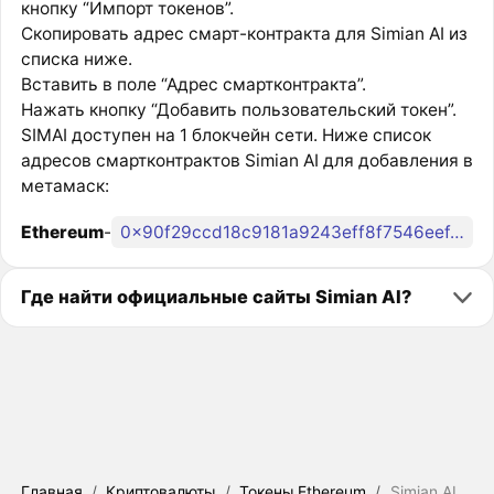
кнопку “Импорт токенов”.
Скопировать адрес смарт-контракта для Simian AI из
списка ниже.
Вставить в поле “Адрес смартконтракта”.
Нажать кнопку “Добавить пользовательский токен”.
SIMAI доступен на 1 блокчейн сети. Ниже список
адресов смартконтрактов Simian AI для добавления в
метамаск:
Ethereum
-
0x90f29ccd18c9181a9243eff8f7546eef4b64994c
Где найти официальные сайты Simian AI?
Главная
/
Криптовалюты
/
Токены Ethereum
/
Simian AI