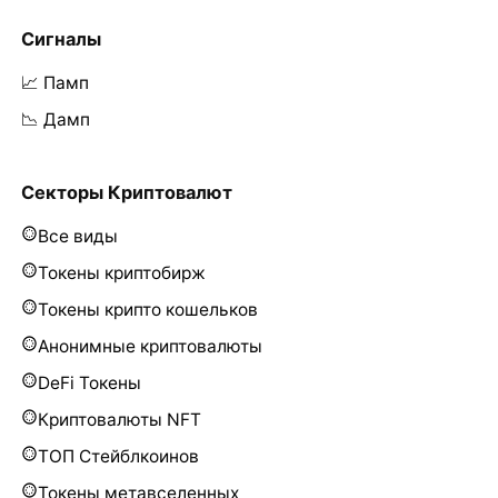
Сигналы
📈 Памп
📉 Дамп
Секторы Криптовалют
Все виды
Токены криптобирж
Токены крипто кошельков
Анонимные криптовалюты
DeFi Токены
Криптовалюты NFT
ТОП Стейблкоинов
Токены метавселенных