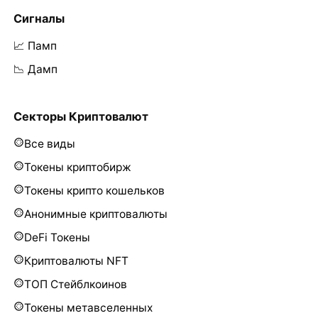
Сигналы
📈 Памп
📉 Дамп
Секторы Криптовалют
Все виды
Токены криптобирж
Токены крипто кошельков
Анонимные криптовалюты
DeFi Токены
Криптовалюты NFT
ТОП Стейблкоинов
Токены метавселенных