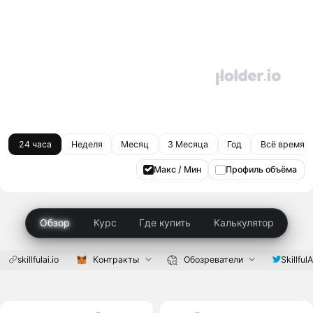
24 часа
Неделя
Месяц
3 Месяца
Год
Всё время
Макс / Мин
Профиль объёма
Обзор
Курс
Где купить
Калькулятор
skillfulai.io
Контракты
Обозреватели
SkillfulA