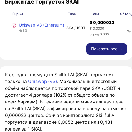
Биржи где торгуется SKAI
Биржа
Пара
Цена
Объем,
$ 0,000023
Uniswap V3 (Ethereum)
1
SKAI/USDT
₮ 0,0000
1,0
3д
спред 0.83%
Показать все ➙
К сегодняшнему дню Skillful AI (SKAI) торгуется
только на
Uniswap (v3)
. Максимальный торговый
объём наблюдается по торговой паре SKAI/USDT и
достигает 4 доллара (102% от общего объёма по
всем биржам). В течение недели минимальная цена
на Skillful AI (SKAI) зафиксирована в среду на отметке
0,000022 центов. Сейчас криптовалюта Skillful AI
торгуется в диапазоне 0,0052 центов или 0,431
копеек за 1 SKAI.