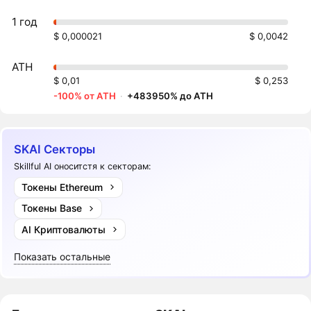
1 год
$ 0,000021
$ 0,0042
ATH
$ 0,01
$ 0,253
-100% от ATH
·
+483950% до ATH
SKAI Секторы
Skillful AI оноситстя к секторам:
Токены Ethereum
Токены Base
AI Криптовалюты
Показать остальные