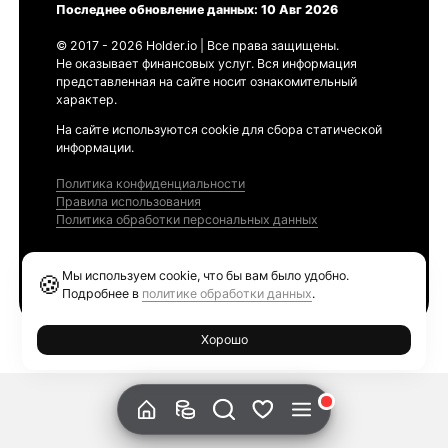
Последнее обновление данных: 10 Авг 2026
© 2017 - 2026 Holder.io | Все права защищены.
Не оказывает финансовых услуг. Вся информация
представленная на сайте носит ознакомительный
характер.
На сайте используются cookie для сбора статической
информации.
Политика конфиденциальности
Правила использования
Политика обработки персональных данных
Продукты
Мы используем cookie, что бы вам было удобно.
🍪
Ethereum GAS Tracker
Подробнее в
политике обработки данных
.
Хорошо