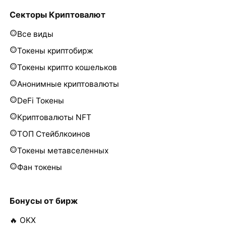
Секторы Криптовалют
Все виды
Токены криптобирж
Токены крипто кошельков
Анонимные криптовалюты
DeFi Токены
Криптовалюты NFT
ТОП Стейблкоинов
Токены метавселенных
Фан токены
Бонусы от бирж
🔥 OKX