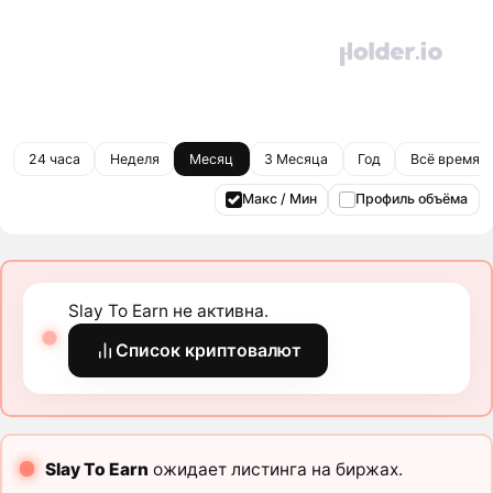
24 часа
Неделя
Месяц
3 Месяца
Год
Всё время
Макс / Мин
Профиль объёма
Slay To Earn не активна.
Список криптовалют
Slay To Earn
ожидает листинга на биржах.