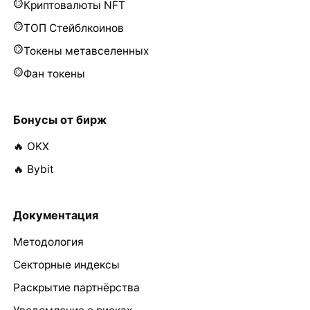
Криптовалюты NFT
ТОП Стейблкоинов
Токены метавселенных
Фан токены
Бонусы от бирж
🔥 OKX
🔥 Bybit
Документация
Методология
Секторные индексы
Раскрытие партнёрства