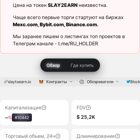
Цена на токен
SLAY2EARN
неизвестна.
Чаще всего первые торги стартуют на биржах
Mexc.com
,
Bybit.com
,
Binance.com
.
Мы заранее пишем о листингах топ проектов в
Телеграм канале -
t.me/RU_HOLDER
Обзор
Где купить
slaytoearn.io
Контракты
Обозреватели
Bloc
Капитализация
FDV
$ 25,2K
‒
%
#10442
Торговый объем, 24ч
Доминирование