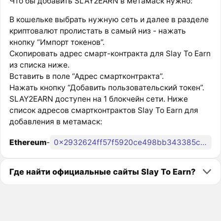
Что бы добавить SLAY2EARN в метамаск нужно:
В кошельке выбрать нужную сеть и далее в разделе
криптовалют пролистать в самый низ - нажать
кнопку “Импорт токенов”.
Скопировать адрес смарт-контракта для Slay To Earn
из списка ниже.
Вставить в поле “Адрес смартконтракта”.
Нажать кнопку “Добавить пользовательский токен”.
SLAY2EARN доступен на 1 блокчейн сети. Ниже
список адресов смартконтрактов Slay To Earn для
добавления в метамаск:
Ethereum
-
0x2932624ff57f5920ce498bb343385c0332ec6e40
Где найти официальные сайты Slay To Earn?