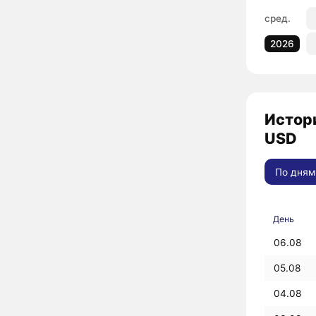
сред.
2026
Истор
USD
По дням
День
06.08
05.08
04.08