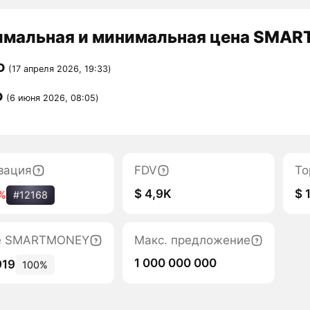
мальная и минимальная цена SMAR
D
(17 апреля 2026, 19:33)
D
(6 июня 2026, 08:05)
зация
FDV
То
$ 4,9K
$ 
%
#12168
те SMARTMONEY
Макс. предложение
1 000 000 000
919
100%