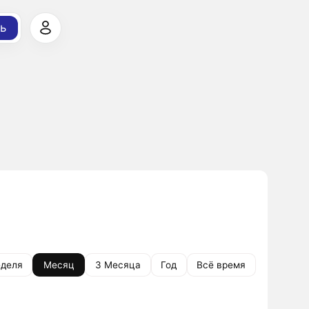
ь
деля
Месяц
3 Месяца
Год
Всё время