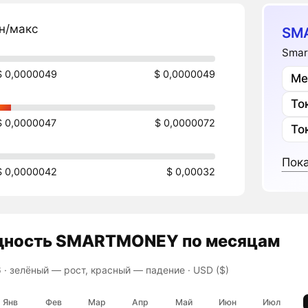
н/макс
SM
Smar
$ 0,0000049
$ 0,0000049
Ме
То
$ 0,0000047
$ 0,0000072
То
Пока
$ 0,0000042
$ 0,00032
дность
SMARTMONEY
по месяцам
 ·
зелёный — рост, красный — падение
· USD ($)
Янв
Фев
Мар
Апр
Май
Июн
Июл