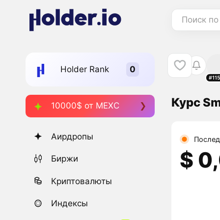
Поиск по
Holder Rank
#11
Курс S
10000$ от MEXC
Аирдропы
Послед
$ 0
Биржи
Криптовалюты
Индексы