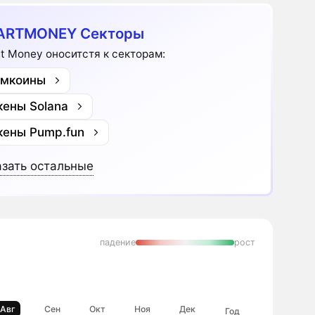
ARTMONEY Секторы
t Money оноситстя к секторам:
мкоины
кены Solana
кены Pump.fun
зать остальные
падение
рост
Авг
Сен
Окт
Ноя
Дек
Год