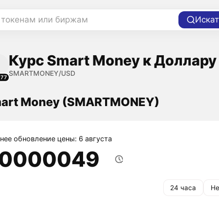
 токенам или биржам
Искат
Курс Smart Money к Доллару
SMARTMONEY/USD
577
mart Money (SMARTMONEY)
нее обновление цены: 6 августа
,0000049
24 часа
Не