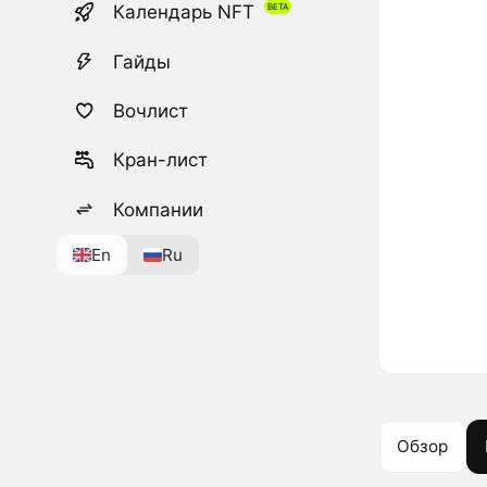
Календарь NFT
Гайды
Вочлист
Кран-лист
Компании
En
Ru
Обзор