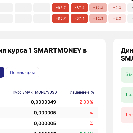
−95.7
−37.4
−12.3
−2.0
−95.7
−37.4
−12.3
−2.0
ия курса 1 SMARTMONEY в
Дин
SM
По месяцам
5 м
Курс SMARTMONEY/USD
Изменение, %
1 ч
0,0000049
-2,00%
0,000005
%
1 д
0,000005
%