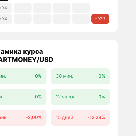
+0.0
+0.0
−97.7
амика курса
ARTMONEY/USD
ин.
0%
30 мин.
0%
ас
0%
12 часов
0%
ень
-2,00%
15 дней
-12,28%