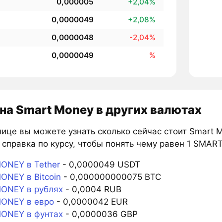
0,000005
+2,04%
0,0000049
+2,08%
0,0000048
-2,04%
0,0000049
%
на Smart Money в других валютах
ице вы можете узнать сколько сейчас стоит Smart M
 справка по курсу, чтобы понять чему равен 1 SMAR
NEY в Tether
- 0,0000049 USDT
NEY в Bitcoin
- 0,000000000075 BTC
ONEY в рублях
- 0,0004 RUB
ONEY в евро
- 0,0000042 EUR
ONEY в фунтах
- 0,0000036 GBP