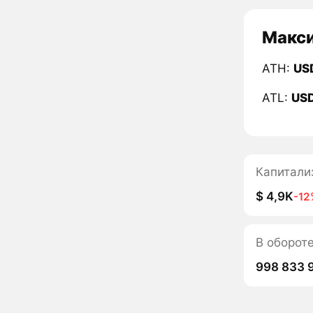
Макси
ATH:
US
ATL:
US
Капитали
$ 4,9K
-12
В оборо
998 833 