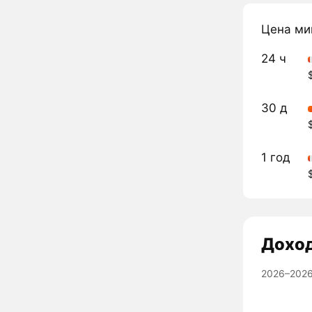
Цена ми
24 ч
30 д
1 год
Дохо
2026–2026