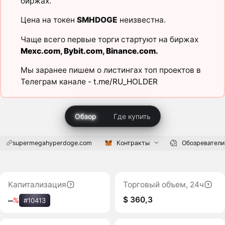
биржах.
Цена на токен
SMHDOGE
неизвестна.
Чаще всего первые торги стартуют на биржах
Mexc.com
,
Bybit.com
,
Binance.com
.
Мы заранее пишем о листингах топ проектов в
Телеграм канале -
t.me/RU_HOLDER
Обзор
Где купить
supermegahyperdoge.com
Контракты
Обозреватели
Капитализация
Торговый объем, 24ч
$ 360,3
‒
%
#10413