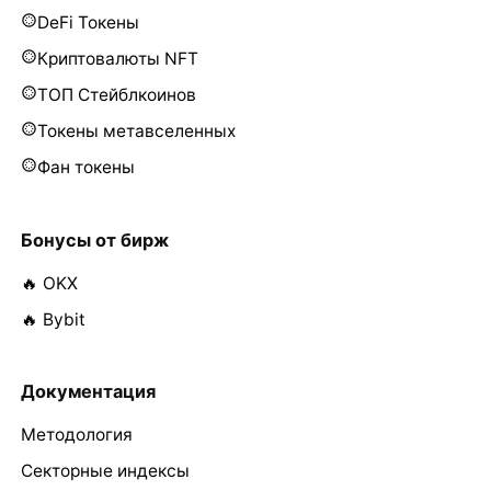
DeFi Токены
Криптовалюты NFT
ТОП Стейблкоинов
Токены метавселенных
Фан токены
Бонусы от бирж
🔥 OKX
🔥 Bybit
Документация
Методология
Секторные индексы