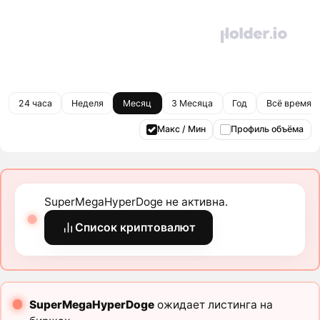
24 часа
Неделя
Месяц
3 Месяца
Год
Всё время
Макс / Мин
Профиль объёма
SuperMegaHyperDoge не активна.
Список криптовалют
SuperMegaHyperDoge
ожидает листинга на