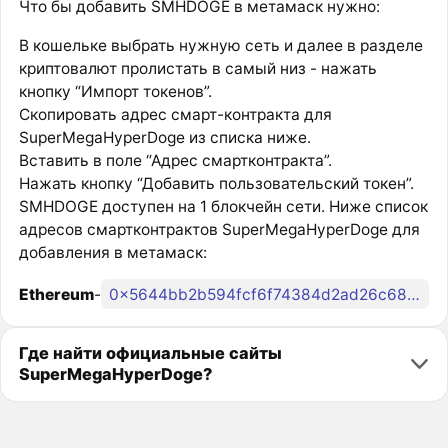
Что бы добавить SMHDOGE в метамаск нужно:
В кошельке выбрать нужную сеть и далее в разделе
криптовалют пролистать в самый низ - нажать
кнопку “Импорт токенов”.
Скопировать адрес смарт-контракта для
SuperMegaHyperDoge из списка ниже.
Вставить в поле “Адрес смартконтракта”.
Нажать кнопку “Добавить пользовательский токен”.
SMHDOGE доступен на 1 блокчейн сети. Ниже список
адресов смартконтрактов SuperMegaHyperDoge для
добавления в метамаск:
Ethereum
-
0x5644bb2b594fcf6f74384d2ad26c68f02a47981c
Где найти официальные сайты
SuperMegaHyperDoge?