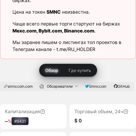
биржах.
Цена на токен
SMNC
неизвестна.
Чаще всего первые торги стартуют на биржах
Mexc.com
,
Bybit.com
,
Binance.com
.
Мы заранее пишем о листингах топ проектов в
Телеграм канале -
t.me/RU_HOLDER
Обзор
Где купить
smnccoin.com
Обозреватели
Smnccoin
GitHub
Капитализация
Торговый объем, 24ч
$ 0
‒
%
#9431