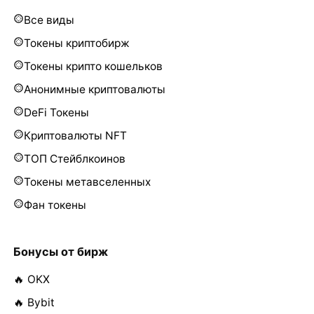
Все виды
Токены криптобирж
Токены крипто кошельков
Анонимные криптовалюты
DeFi Токены
Криптовалюты NFT
ТОП Стейблкоинов
Токены метавселенных
Фан токены
Бонусы от бирж
🔥 OKX
🔥 Bybit