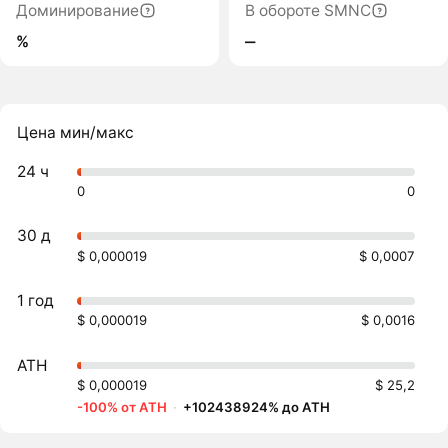
Доминирование
В обороте SMNC
%
‒
Цена мин/макс
24 ч
0
0
30 д
$ 0,000019
$ 0,0007
1 год
$ 0,000019
$ 0,0016
ATH
$ 0,000019
$ 25,2
-100% от ATH
·
+102438924% до ATH