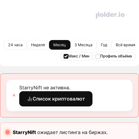
24 часа
Неделя
Месяц
3 Месяца
Год
Всё время
Макс / Мин
Профиль объёма
StarryNift не активна.
Список криптовалют
StarryNift
ожидает листинга на биржах.