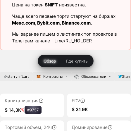
Цена на токен
SNIFT
неизвестна.
Чаще всего первые торги стартуют на биржах
Mexc.com
,
Bybit.com
,
Binance.com
.
Мы заранее пишем о листингах топ проектов в
Телеграм канале -
t.me/RU_HOLDER
Обзор
Где купить
starrynift.art
Контракты
Обозреватели
Starr
Капитализация
FDV
$ 31,9K
$ 14,3K
%
#9757
Торговый объем, 24ч
Доминирование