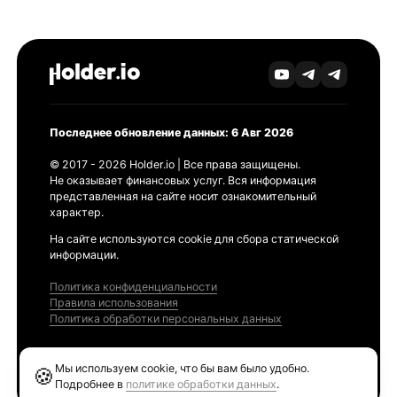
Последнее обновление данных: 6 Авг 2026
© 2017 - 2026 Holder.io | Все права защищены.
Не оказывает финансовых услуг. Вся информация
представленная на сайте носит ознакомительный
характер.
На сайте используются cookie для сбора статической
информации.
Политика конфиденциальности
Правила использования
Политика обработки персональных данных
Продукты
Мы используем cookie, что бы вам было удобно.
🍪
Ethereum GAS Tracker
Подробнее в
политике обработки данных
.