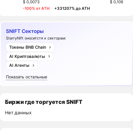
$ 0,0073
$ 0,106
-100% от ATH
·
+331207% до ATH
SNIFT Секторы
StarryNift оноситстя к секторам:
Токены BNB Chain
AI Криптовалюты
AI Агенты
Показать остальные
Биржи где торгуется SNIFT
Нет данных