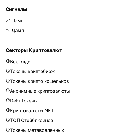
Сигналы
📈 Памп
📉 Дамп
Секторы Криптовалют
Все виды
Токены криптобирж
Токены крипто кошельков
Анонимные криптовалюты
DeFi Токены
Криптовалюты NFT
ТОП Стейблкоинов
Токены метавселенных