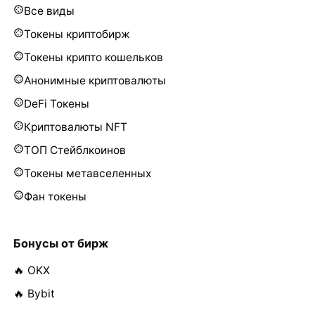
Все виды
Токены криптобирж
Токены крипто кошельков
Анонимные криптовалюты
DeFi Токены
Криптовалюты NFT
ТОП Стейблкоинов
Токены метавселенных
Фан токены
Бонусы от бирж
🔥 OKX
🔥 Bybit