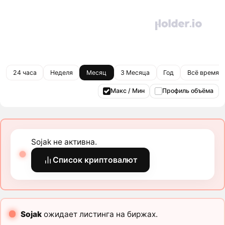
24 часа
Неделя
Месяц
3 Месяца
Год
Всё время
Макс / Мин
Профиль объёма
Sojak не активна.
Список криптовалют
Sojak
ожидает листинга на биржах.