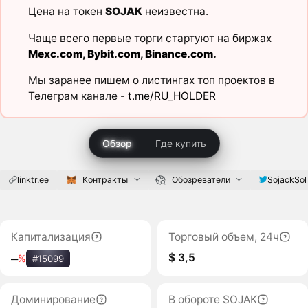
Цена на токен
SOJAK
неизвестна.
Чаще всего первые торги стартуют на биржах
Mexc.com
,
Bybit.com
,
Binance.com
.
Мы заранее пишем о листингах топ проектов в
Телеграм канале -
t.me/RU_HOLDER
Обзор
Где купить
linktr.ee
Контракты
Обозреватели
SojackSol
Капитализация
Торговый объем, 24ч
$ 3,5
‒
%
#15099
Доминирование
В обороте SOJAK