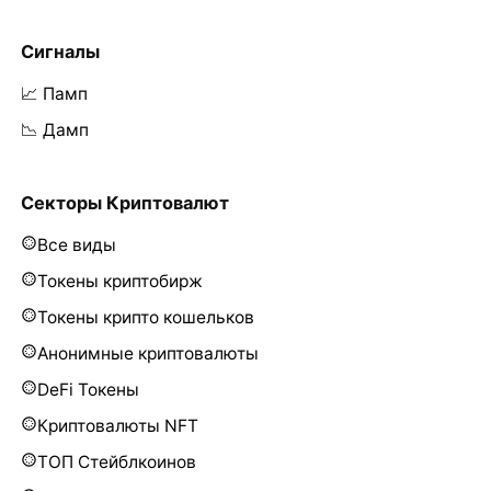
Сигналы
📈 Памп
📉 Дамп
Секторы Криптовалют
Все виды
Токены криптобирж
Токены крипто кошельков
Анонимные криптовалюты
DeFi Токены
Криптовалюты NFT
ТОП Стейблкоинов