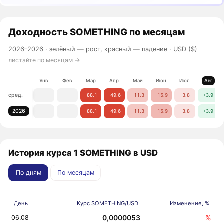
Доходность
SOMETHING
по месяцам
2026–2026 ·
зелёный — рост, красный — падение
· USD ($)
листайте по месяцам →
Янв
Фев
Мар
Апр
Май
Июн
Июл
Авг
сред.
−88.1
−49.6
−11.3
−15.9
−3.8
+3.9
2026
−88.1
−49.6
−11.3
−15.9
−3.8
+3.9
История курса 1 SOMETHING в USD
По дням
По месяцам
День
Курс SOMETHING/USD
Изменение, %
0,0000053
%
06.08