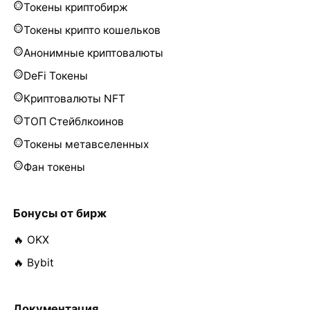
Токены криптобирж
Токены крипто кошельков
Анонимные криптовалюты
DeFi Токены
Криптовалюты NFT
ТОП Стейблкоинов
Токены метавселенных
Фан токены
Бонусы от бирж
🔥 OKX
🔥 Bybit
Документация