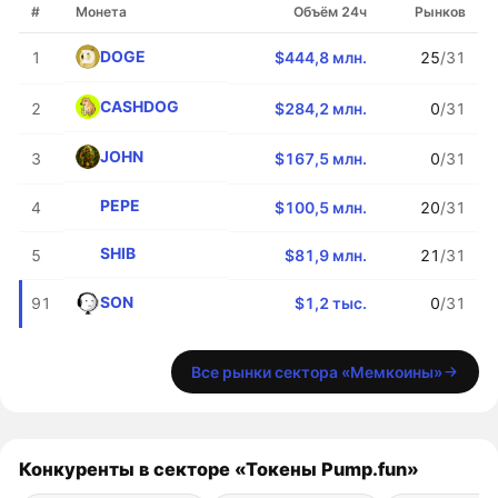
#
Монета
Объём 24ч
Рынков
DOGE
1
$444,8 млн.
25
/31
CASHDOG
2
$284,2 млн.
0
/31
JOHN
3
$167,5 млн.
0
/31
PEPE
4
$100,5 млн.
20
/31
SHIB
5
$81,9 млн.
21
/31
SON
91
$1,2 тыс.
0
/31
Все рынки сектора «Мемкоины»
Конкуренты в секторе «Токены Pump.fun»