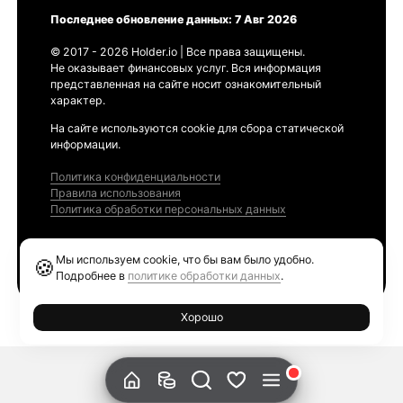
Последнее обновление данных: 7 Авг 2026
© 2017 - 2026 Holder.io | Все права защищены.
Не оказывает финансовых услуг. Вся информация
представленная на сайте носит ознакомительный
характер.
На сайте используются cookie для сбора статической
информации.
Политика конфиденциальности
Правила использования
Политика обработки персональных данных
Продукты
Мы используем cookie, что бы вам было удобно.
🍪
Ethereum GAS Tracker
Подробнее в
политике обработки данных
.
Хорошо