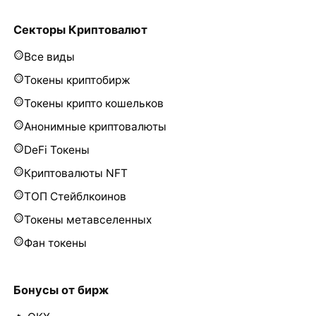
Секторы Криптовалют
Все виды
Токены криптобирж
Токены крипто кошельков
Анонимные криптовалюты
DeFi Токены
Криптовалюты NFT
ТОП Стейблкоинов
Токены метавселенных
Фан токены
Бонусы от бирж