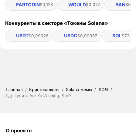
FARTCOIN
WOULD
BAN
$0,128
$0,077
$0,0
Конкуренты в секторе «Токены Solana»
USDT
USDC
SOL
$0,99926
$0,99957
$72,92
Главная
/
Криптовалюты
/
Solana мемы
/
SON
/
Где купить Are Ya Winning, Son?
О проекте