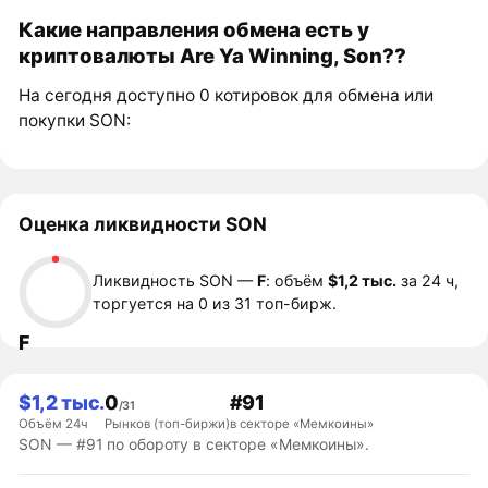
Какие направления обмена есть у
криптовалюты Are Ya Winning, Son??
На сегодня доступно 0 котировок для обмена или
покупки SON:
Оценка ликвидности SON
Ликвидность SON —
F
: объём
$1,2 тыс.
за 24 ч,
торгуется на 0 из 31 топ-бирж.
F
$1,2 тыс.
0
#91
/31
Объём 24ч
Рынков (топ-биржи)
в секторе «Мемкоины»
SON — #91 по обороту в секторе «Мемкоины».