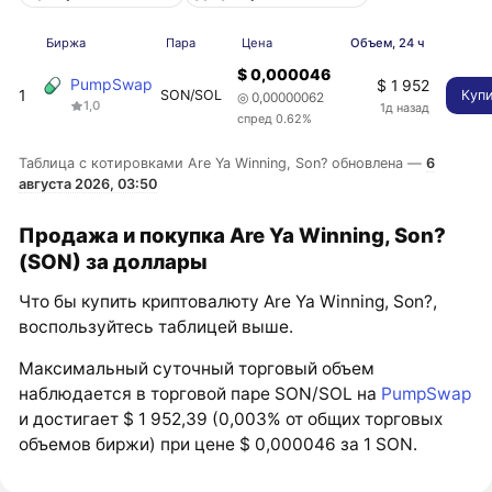
Биржа
Пара
Цена
Объем, 24 ч
$ 0,000046
PumpSwap
$ 1 952
1
SON/SOL
Куп
◎ 0,00000062
1,0
1д назад
спред 0.62%
Таблица с котировками Are Ya Winning, Son? обновлена —
6
августа 2026, 03:50
Продажа и покупка Are Ya Winning, Son?
(SON) за доллары
Что бы купить криптовалюту Are Ya Winning, Son?,
воспользуйтесь таблицей выше.
Максимальный суточный торговый объем
наблюдается в торговой паре SON/SOL на
PumpSwap
и достигает $ 1 952,39 (0,003% от общих торговых
объемов биржи) при цене $ 0,000046 за 1 SON.