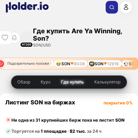
Где купить Are Ya Winning,
Son?
SON/USD
#7269
SON
6147
SON
8038
SON
12919
SON
Подозрительно похожи
Обзор
Курс
Где купить
Калькулятор
Листинг SON на биржах
покрытие 0%
Ни одна из 31 крупнейших бирж пока не листит
SON
Торгуется на
1 площадке
·
$2 тыс.
за 24 ч