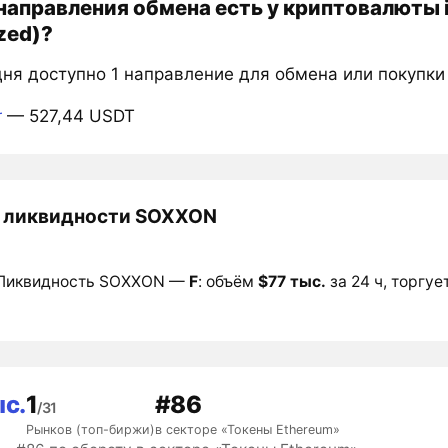
направления обмена есть у криптовалюты 
zed)?
дня доступно 1 направление для обмена или покупк
r
— 527,44 USDT
 ликвидности SOXXON
Ликвидность SOXXON —
F
: объём
$77 тыс.
за 24 ч, торгуе
ыс.
1
#86
/31
Рынков (топ-биржи)
в секторе «Токены Ethereum»