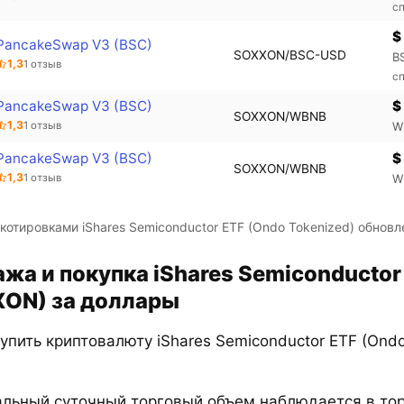
с
$
PancakeSwap V3 (BSC)
SOXXON/BSC-USD
B
1,3
1 отзыв
с
PancakeSwap V3 (BSC)
$
SOXXON/WBNB
1,3
1 отзыв
W
PancakeSwap V3 (BSC)
$
SOXXON/WBNB
1,3
1 отзыв
W
 котировками iShares Semiconductor ETF (Ondo Tokenized) обнов
жа и покупка iShares Semiconductor
ON) за доллары
упить криптовалюту iShares Semiconductor ETF (Ondo
льный суточный торговый объем наблюдается в то