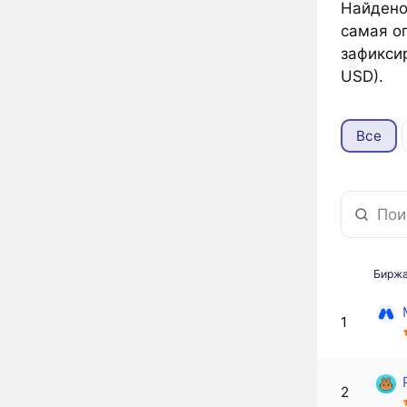
Найдено 
самая оп
зафикси
USD).
Все
Бирж
1
2