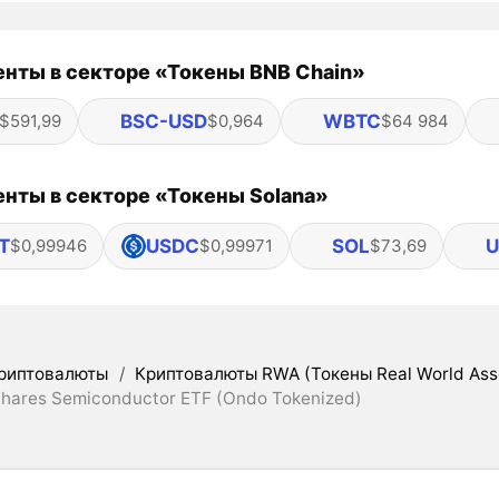
нты в секторе «Токены BNB Chain»
BSC-USD
WBTC
$591,99
$0,964
$64 984
нты в секторе «Токены Solana»
T
USDC
SOL
U
$0,99946
$0,99971
$73,69
риптовалюты
/
Криптовалюты RWA (Токены Real World Ass
Shares Semiconductor ETF (Ondo Tokenized)