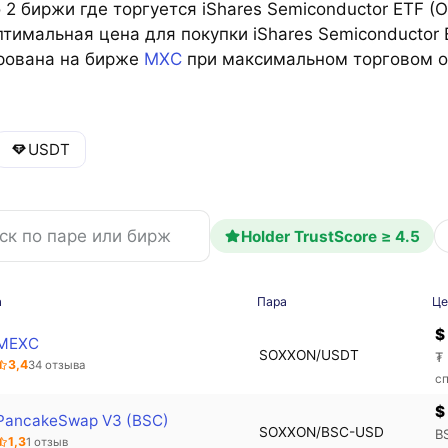
2 биржи где торгуется iShares Semiconductor ETF (O
тимальная цена для покупки iShares Semiconductor
рована на бирже
MXC
при максимальном торговом о
USDT
Holder TrustScore ≥ 4.5
а
Пара
Це
$
MEXC
SOXXON/USDT
₮
3,4
34 отзыва
с
$
PancakeSwap V3 (BSC)
SOXXON/BSC-USD
B
1,3
1 отзыв