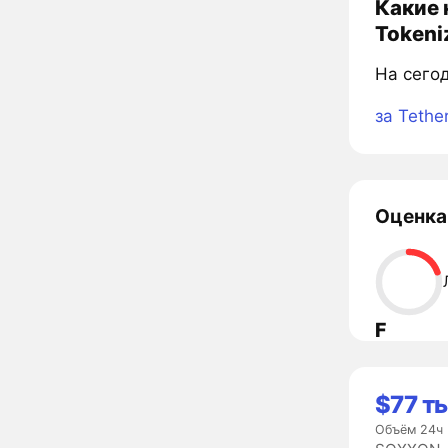
Какие 
Tokeni
На сего
за Tethe
Оценка
F
$77 т
Объём 24ч