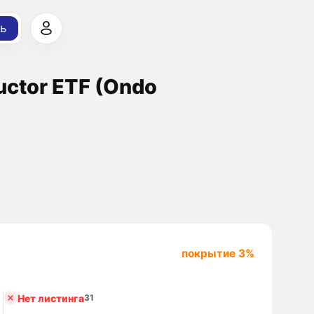
ь
uctor ETF (Ondo
покрытие 3%
Нет листинга
31