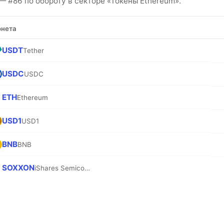
 #86 по обороту в секторе «Токены Ethereum».
нета
USDT
Tether
USDC
USDC
ETH
Ethereum
USD1
USD1
BNB
BNB
SOXXON
iShares Semiconductor ETF (Ondo Tokenized)