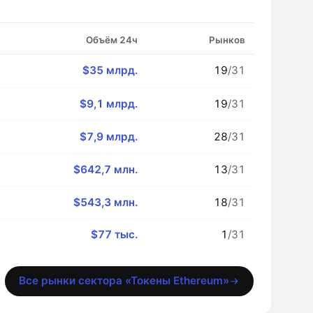
Объём 24ч
Рынков
$35 млрд.
19
/31
$9,1 млрд.
19
/31
$7,9 млрд.
28
/31
$642,7 млн.
13
/31
$543,3 млн.
18
/31
$77 тыс.
1
/31
Все рынки сектора «Токены Ethereum»