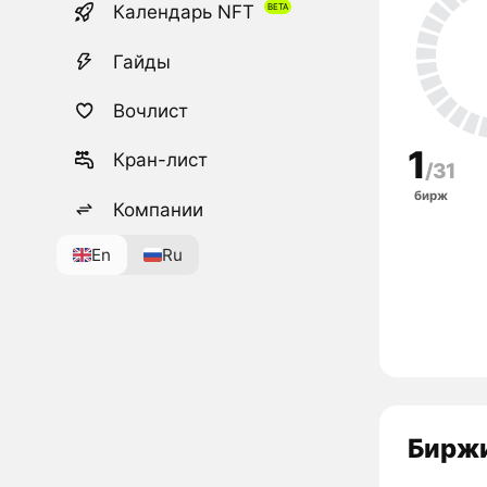
Календарь NFT
Гайды
Вочлист
1
Кран-лист
/31
бирж
Компании
En
Ru
Биржи