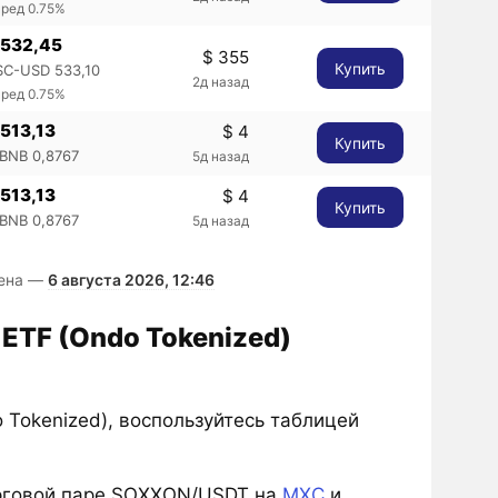
пред 0.75%
 532,45
$ 355
Купить
SC-USD 533,10
2д назад
пред 0.75%
 513,13
$ 4
Купить
BNB 0,8767
5д назад
 513,13
$ 4
Купить
BNB 0,8767
5д назад
лена —
6 августа 2026, 12:46
 ETF (Ondo Tokenized)
 Tokenized), воспользуйтесь таблицей
рговой паре SOXXON/USDT на
MXC
и