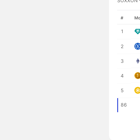
SOXXON —
#
Мо
1
2
3
4
5
86