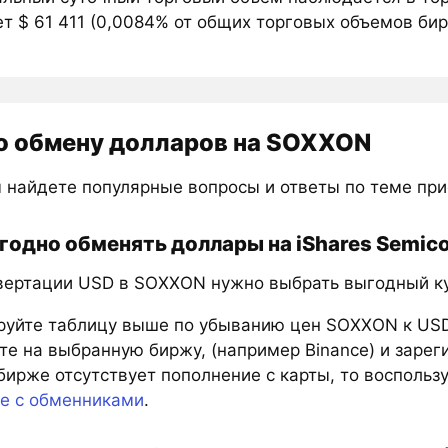
т $ 61 411 (0,0084% от общих торговых объемов бир
о обмену долларов на SOXXON
 найдете популярные вопросы и ответы по теме пр
годно обменять доллары на iShares Semico
вертации USD в SOXXON нужно выбрать выгодный кур
руйте таблицу выше по убыванию цен SOXXON к USD
е на выбранную биржу, (например Binance) и зарег
бирже отсутствует пополнение с карты, то восполь
те с обменниками
.