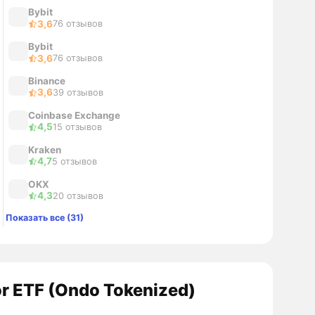
Bybit
3,6
76 отзывов
Bybit
3,6
76 отзывов
Binance
3,6
39 отзывов
Coinbase Exchange
4,5
15 отзывов
Kraken
4,7
5 отзывов
OKX
4,3
20 отзывов
Показать все (31)
r ETF (Ondo Tokenized)