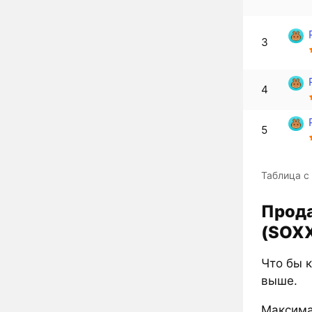
3
4
5
Таблица с
Прода
(SOXX
Что бы к
выше.
Максима