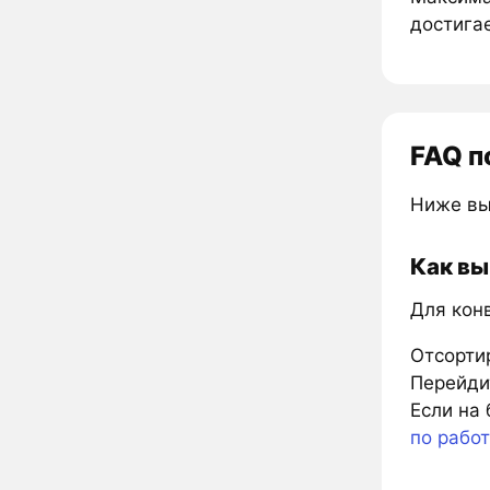
достигае
FAQ п
Ниже вы
Как вы
Для кон
Отсорти
Перейдит
Если на 
по рабо