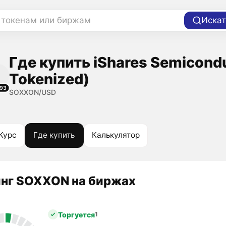
 токенам или биржам
Искат
Где купить iShares Semicond
Tokenized)
93
SOXXON/USD
Курс
Где купить
Калькулятор
нг SOXXON на биржах
Торгуется
1