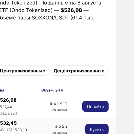
ndo Tokenized). По данным на 8 августа
 ETF (Ondo Tokenized) —
$526,98
—
бъеме пары SOXXON/USDT (61,4 тыс.
Централизованные
Децентрализованные
на
Объем, 24 ч
 526,98
$ 61 411
Перейти
 527,44
2д назад
пред 2.22%
 532,45
$ 355
Купить
SC-USD 533,10
2д назад