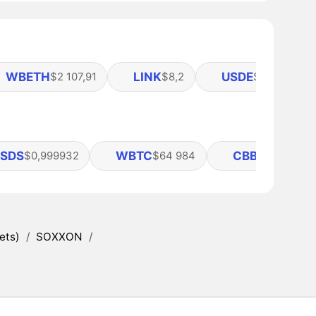
WBETH
LINK
USDE
$2 107,91
$8,2
$0,9998
SDS
WBTC
CBBTC
$0,999932
$64 984
$64 96
ets)
/
SOXXON
/