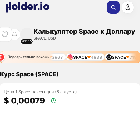
Калькулятор Space к Доллару
SPACE/USD
#3310
AIN
2676
SPARK
3968
SPACE
4838
SPACE
7185
Подозрительно похожи
Курс Space (SPACE)
Цена 1 Space на сегодня (6 августа)
$ 0,00079