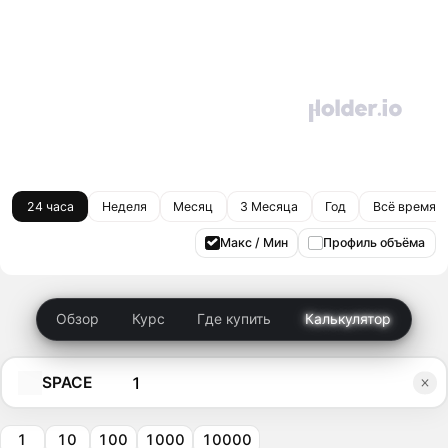
24 часа
Неделя
Месяц
3 Месяца
Год
Всё время
Макс / Мин
Профиль объёма
Обзор
Курс
Где купить
Калькулятор
SPACE
1
10
100
1000
10000