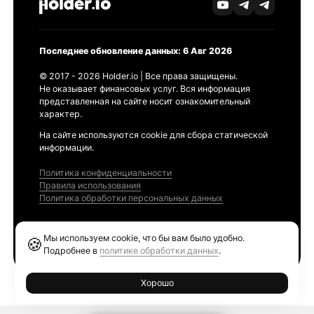
Последнее обновление данных: 6 Авг 2026
© 2017 - 2026 Holder.io | Все права защищены.
Не оказывает финансовых услуг. Вся информация
представленная на сайте носит ознакомительный
характер.
На сайте используются cookie для сбора статической
информации.
Политика конфиденциальности
Правила использования
Политика обработки персональных данных
Продукты
Мы используем cookie, что бы вам было удобно.
🍪
Ethereum GAS Tracker
Подробнее в
политике обработки данных
.
Хорошо