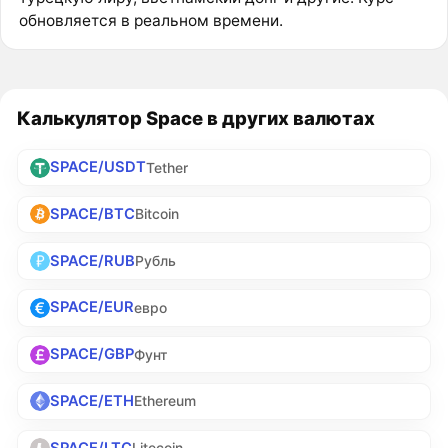
обновляется в реальном времени.
Калькулятор Space в других валютах
SPACE/USDT
Tether
SPACE/BTC
Bitcoin
SPACE/RUB
Рубль
SPACE/EUR
евро
SPACE/GBP
Фунт
SPACE/ETH
Ethereum
SPACE/LTC
Litecoin