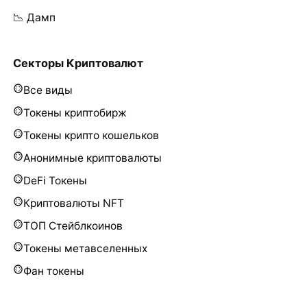
📉 Дамп
Секторы Криптовалют
Все виды
Токены криптобирж
Токены крипто кошельков
Анонимные криптовалюты
DeFi Токены
Криптовалюты NFT
ТОП Стейблкоинов
Токены метавселенных
Фан токены