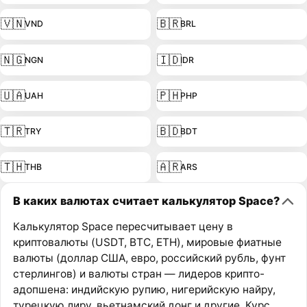
🇻🇳
🇧🇷
VND
BRL
🇳🇬
🇮🇩
NGN
IDR
🇺🇦
🇵🇭
UAH
PHP
🇹🇷
🇧🇩
TRY
BDT
🇹🇭
🇦🇷
THB
ARS
В каких валютах считает калькулятор Space?
Калькулятор Space пересчитывает цену в
криптовалюты (USDT, BTC, ETH), мировые фиатные
валюты (доллар США, евро, российский рубль, фунт
стерлингов) и валюты стран — лидеров крипто-
адопшена: индийскую рупию, нигерийскую найру,
турецкую лиру, вьетнамский донг и другие. Курс