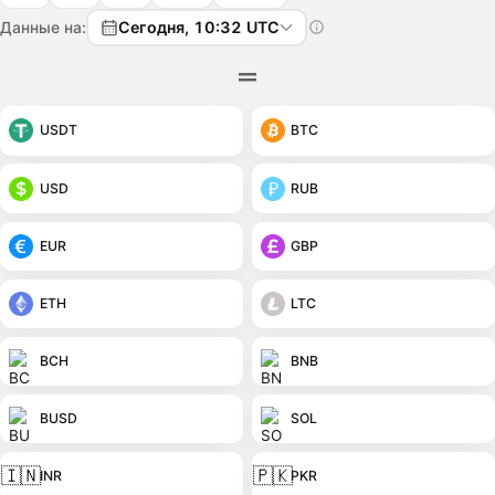
Данные на:
Сегодня, 10:32 UTC
USDT
BTC
USD
RUB
EUR
GBP
ETH
LTC
BCH
BNB
BUSD
SOL
🇮🇳
🇵🇰
INR
PKR