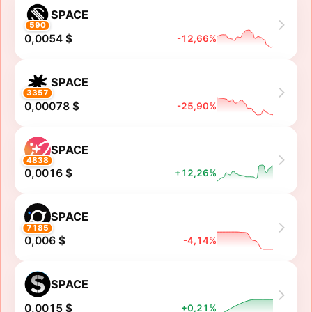
SPACE
590
0,0054 $
-12,66%
SPACE
3357
0,00078 $
-25,90%
SPACE
4838
0,0016 $
+12,26%
SPACE
7185
0,006 $
-4,14%
SPACE
0,0015 $
+0,21%