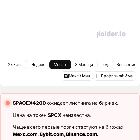
24 часа
Неделя
Месяц
3 Месяца
Год
Всё время
Макс / Мин
Профиль объёма
SPACEX4200
ожидает листинга на биржах.
Цена на токен
SPCX
неизвестна.
Чаще всего первые торги стартуют на биржах
Mexc.com
,
Bybit.com
,
Binance.com
.