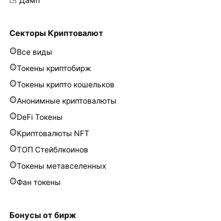
📉 Дамп
Секторы Криптовалют
Все виды
Токены криптобирж
Токены крипто кошельков
Анонимные криптовалюты
DeFi Токены
Криптовалюты NFT
ТОП Стейблкоинов
Токены метавселенных
Фан токены
Бонусы от бирж