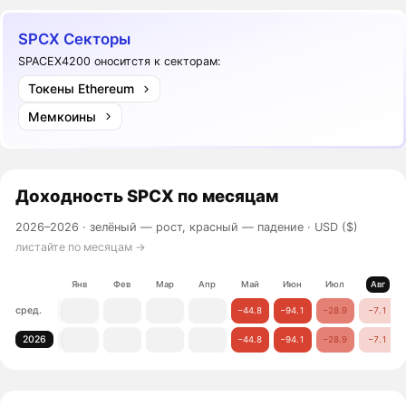
SPCX Секторы
SPACEX4200 оноситстя к секторам:
Токены Ethereum
Мемкоины
Доходность
SPCX
по месяцам
2026–2026 ·
зелёный — рост, красный — падение
· USD ($)
листайте по месяцам →
Янв
Фев
Мар
Апр
Май
Июн
Июл
Авг
сред.
−44.8
−94.1
−28.9
−7.1
2026
−44.8
−94.1
−28.9
−7.1