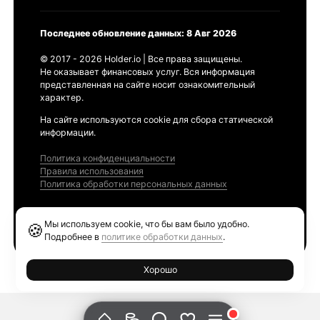
Последнее обновление данных: 8 Авг 2026
© 2017 - 2026 Holder.io | Все права защищены.
Не оказывает финансовых услуг. Вся информация
представленная на сайте носит ознакомительный
характер.
На сайте используются cookie для сбора статической
информации.
Политика конфиденциальности
Правила использования
Политика обработки персональных данных
Продукты
Мы используем cookie, что бы вам было удобно.
🍪
Ethereum GAS Tracker
Подробнее в
политике обработки данных
.
Хорошо